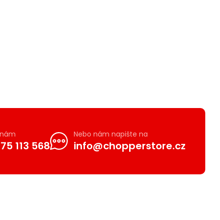
e nám
Nebo nám napište na
75 113 568
info@chopperstore.cz