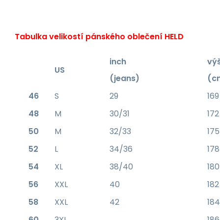
Tabulka velikostí pánského oblečení HELD
inch
vý
US
(jeans)
(c
46
S
29
169
48
M
30/31
172
50
M
32/33
175
52
L
34/36
178
54
XL
38/40
180
56
XXL
40
182
58
XXL
42
184
60
3XL
186