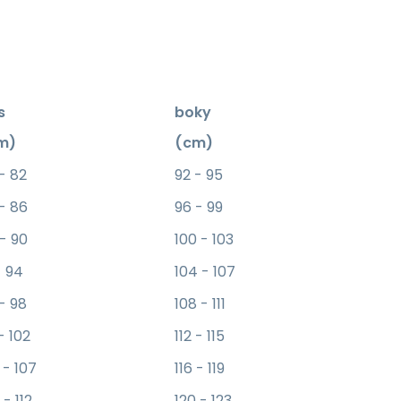
s
boky
m)
(cm)
 - 82
92 - 95
 - 86
96 - 99
 - 90
100 - 103
- 94
104 - 107
 - 98
108 - 111
- 102
112 - 115
 - 107
116 - 119
 - 112
120 - 123