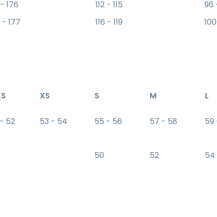
 - 176
112 - 115
96 
 - 177
116 - 119
100
XS
XS
S
M
L
 - 52
53 - 54
55 - 56
57 - 58
59
50
52
54