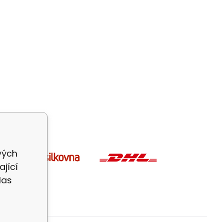
ivých
jící
las