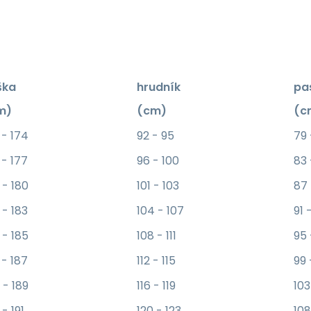
ška
hrudník
pa
m)
(cm)
(c
 - 174
92 - 95
79
 - 177
96 - 100
83
 - 180
101 - 103
87
 - 183
104 - 107
91 
 - 185
108 - 111
95
 - 187
112 - 115
99 
 - 189
116 - 119
103
 - 191
120 - 123
108