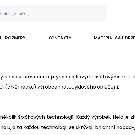
I - ROZMĚRY
KONTAKTY
MATERIÁLY A ÚDRŽ
obky snesou srovnání s jinými špičkovými světovými zn
ácí (v Německu) výrobce motocyklového oblečení.
několik špičkových technologií. Každý výrobek Held je 
álu, a za každou technologií se skrývají brilantní nápady