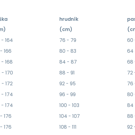
ška
hrudník
pa
m)
(cm)
(c
 - 164
76 - 79
60 
 - 166
80 - 83
64
 - 168
84 - 87
68 
 - 170
88 - 91
72 
 - 172
92 - 95
76 
 - 174
96 - 99
80 
 - 174
100 - 103
84
 - 176
104 - 107
88 
 - 176
108 - 111
92 