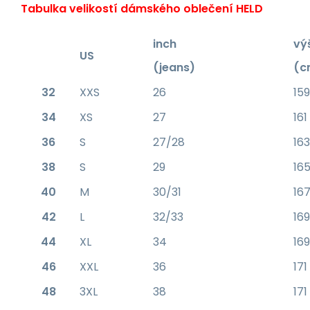
Tabulka velikostí dámského oblečení HELD
inch
vý
US
(jeans)
(c
32
XXS
26
159
34
XS
27
161
36
S
27/28
163
38
S
29
165
40
M
30/31
167
42
L
32/33
169
44
XL
34
169
46
XXL
36
171
48
3XL
38
171