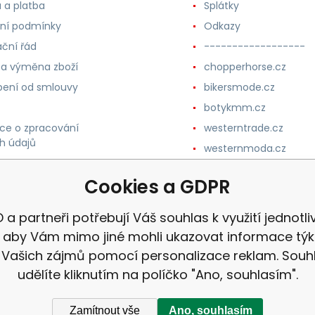
 a platba
Splátky
ní podmínky
Odkazy
ční řád
------------------
 a výměna zboží
chopperhorse.cz
ení od smlouvy
bikersmode.cz
botykmm.cz
ce o zpracování
westerntrade.cz
h údajů
westernmoda.cz
Cookies a GDPR
 a partneři potřebují Váš souhlas k využití jednotl
, aby Vám mimo jiné mohli ukazovat informace týka
 Vašich zájmů pomocí personalizace reklam. Souh
udělíte kliknutím na políčko "Ano, souhlasím".
Zamítnout vše
Ano, souhlasím