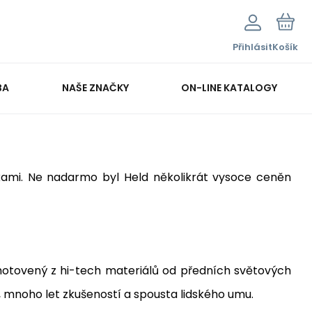
Přihlásit
Košík
BA
NAŠE ZNAČKY
ON-LINE KATALOGY
ačkami. Ne nadarmo byl Held několikrát vysoce ceněn
zhotovený z hi-tech materiálů od předních světových
, mnoho let zkušeností a spousta lidského umu.