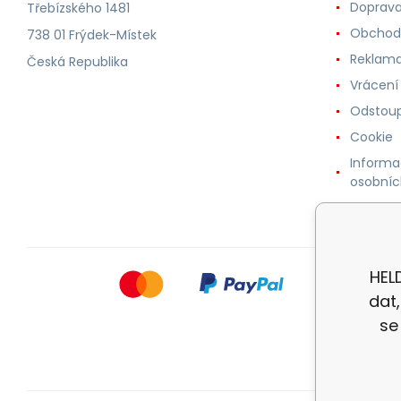
Doprava
Třebízského 1481
Obchod
738 01 Frýdek-Místek
Reklama
Česká Republika
Vrácení
Odstoup
Cookie
Informa
osobníc
HELD
dat
se