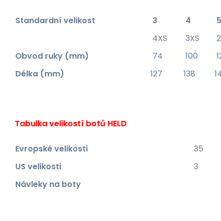
Standardní velikost
3
4
4XS
3XS
2
Obvod ruky (mm)
74
100
1
Délka (mm)
127
138
1
Tabulka velikostí botů HELD
Evropské velikosti
35
US velikosti
3
Návleky na boty