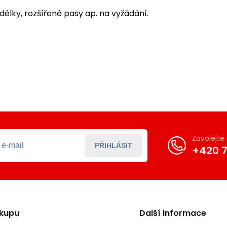
délky, rozšířené pasy ap. na vyžádání.
Zavolejt
PŘIHLÁSIT
+420 7
ákupu
Další informace