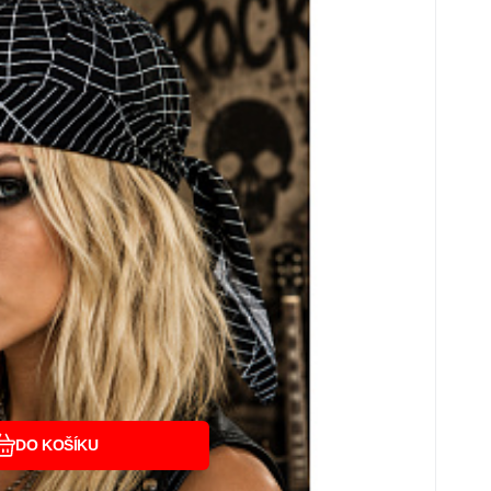
m motivem.
Oblíbený
Porovnat
DO KOŠÍKU