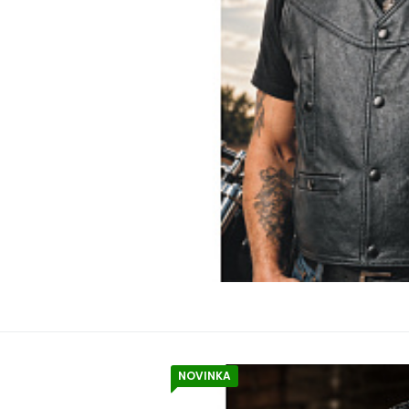
NOVINKA
EAN
Z
šátek na hlavu 