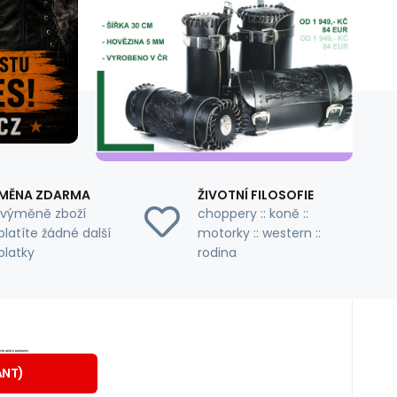
MĚNA ZDARMA
ŽIVOTNÍ FILOSOFIE
i výměně zboží
choppery :: koně ::
latíte žádné další
motorky :: western ::
platky
rodina
6
dnů
síců
č
ringbrook
ĚTLE HNĚDÁ
ANT
)
ouk z příjemně měkké kůže. Uvnitř klobouku
XXL