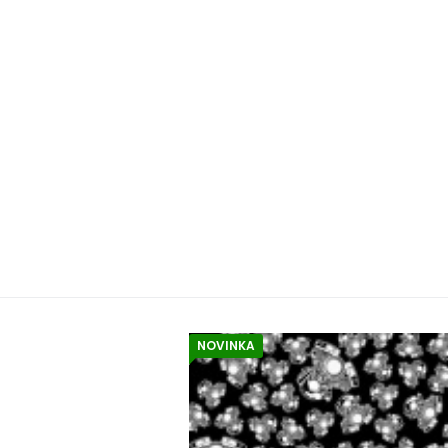
NOVINKA
EA
Z
Šátek
Velký (80x80 cm) bavlněný šátek se