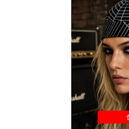
Šátek-čepička na hlavu s jedinečný