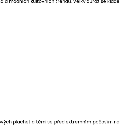
nd a módních kultovních trendů. Velký důraz se klade
olejových plachet a těmi se před extremním počasím na