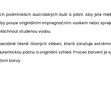
ších podmínkách australských buší a plání. Aby jste měl
eby pouze originálním impregnačním voskem nebo sprejem
opláchnout studenou vodou.
peciálně těsně tkaných vláken, která zaručuje extrém
entickou patinu a originální vzhled. Proces barvení je
tivní barvy.