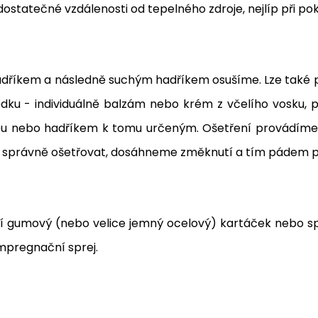
statečné vzdálenosti od tepelného zdroje, nejlíp při pok
dříkem a následně suchým hadříkem osušíme. Lze také pou
u - individuálně balzám nebo krém z včelího vosku, pří
 nebo hadříkem k tomu určeným. Ošetření provádíme v 
 správně ošetřovat, dosáhneme změknutí a tím pádem po
ní gumový (nebo velice jemný ocelový) kartáček nebo spe
impregnační sprej.