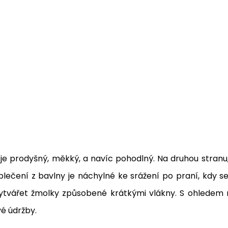
je prodyšný, měkký, a navíc pohodlný. Na druhou stranu,
blečení z bavlny je náchylné ke srážení po praní, kdy 
ytvářet žmolky způsobené krátkými vlákny. S ohledem n
é údržby.