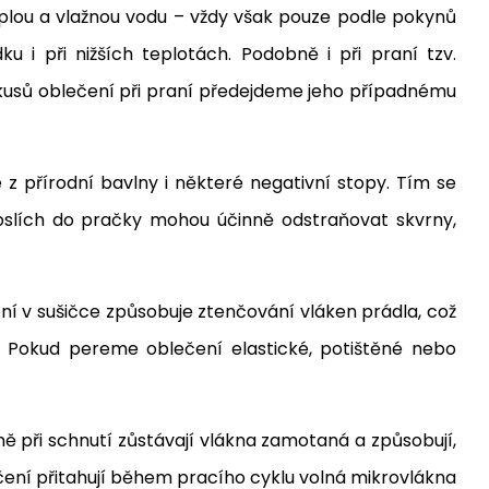
teplou a vlažnou vodu – vždy však pouze podle pokynů
 i při nižších teplotách. Podobně i při praní tzv.
 kusů oblečení při praní předejdeme jeho případnému
 přírodní bavlny i některé negativní stopy. Tím se
pslích do pračky mohou účinně odstraňovat skvrny,
ní v sušičce způsobuje ztenčování vláken prádla, což
t. Pokud pereme oblečení elastické, potištěné nebo
ně při schnutí zůstávají vlákna zamotaná a způsobují,
čení přitahují během pracího cyklu volná mikrovlákna