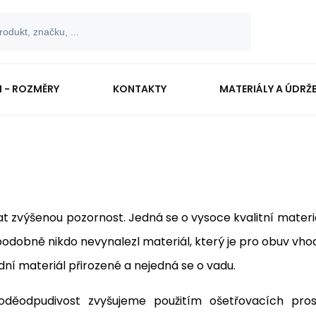
I - ROZMĚRY
KONTAKTY
MATERIÁLY A ÚDRŽ
vat zvýšenou pozornost. Jedná se o vysoce kvalitní materi
odobně nikdo nevynalezl materiál, který je pro obuv vhod
dní materiál přirozené a nejedná se o vadu.
oděodpudivost zvyšujeme použitím ošetřovacích pro