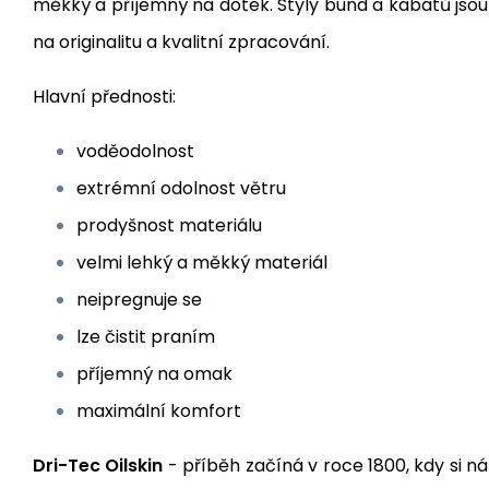
měkký a příjemný na dotek. Styly bund a kabátů jsou
na originalitu a kvalitní zpracování.
Hlavní přednosti:
voděodolnost
extrémní odolnost větru
prodyšnost materiálu
velmi lehký a měkký materiál
neipregnuje se
lze čistit praním
příjemný na omak
maximální komfort
Dri-Tec Oilskin
- příběh začíná v roce 1800, kdy si n