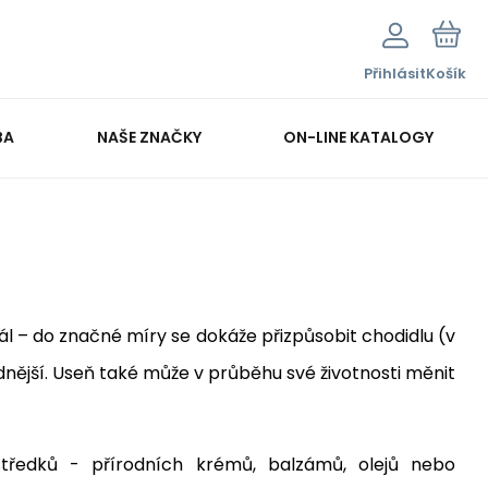
Přihlásit
Košík
BA
NAŠE ZNAČKY
ON-LINE KATALOGY
ál – do značné míry se dokáže přizpůsobit chodidlu (v
nější. Useň také může v průběhu své životnosti měnit
středků - přírodních krémů, balzámů, olejů nebo