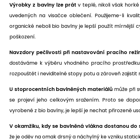
Výrobky z bavlny lze prát
v teplé, nikoli však hork
uvedených na visačce oblečení. Použijeme-li kvali
organické neboli bio bavlny je lepší použít mírněj
poškození.
Navzdory pečlivosti při nastavování pracího rež
dostáváme k výběru vhodného pracího prostředku a
rozpouštět i neviditelné stopy potu a zároveň zajistit
U stoprocentních bavlněných materiálů
může při s
se projeví jeho celkovým sražením. Proto se dopor
vyrobené z bio bavlny, je lepší je nechat přirozeně u
V okamžiku, kdy se bavlněná vlákna dostanou do 
že je oděv na omak drsný a náchylný ke vzniku stati