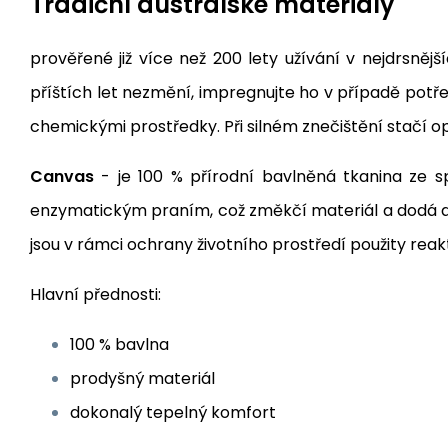
Tradiční australské materiály
prověřené již více než 200 lety užívání v nejdrsněj
příštích let nezmění, impregnujte ho v případě potř
chemickými prostředky. Při silném znečištění stačí 
Canvas
- je 100 % přírodní bavlněná tkanina ze s
enzymatickým praním, což změkčí materiál a dodá aut
jsou v rámci ochrany životního prostředí použity reak
Hlavní přednosti:
100 % bavlna
prodyšný materiál
dokonalý tepelný komfort