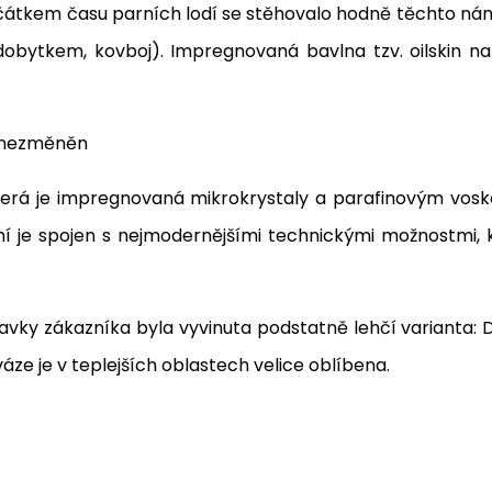
ačátkem času parních lodí se stěhovalo hodně těchto nám
obytkem, kovboj). Impregnovaná bavlna tzv. oilskin n
t nezměněn
 která je impregnovaná mikrokrystaly a parafinovým vos
 je spojen s nejmodernějšími technickými možnostmi, k
ky zákazníka byla vyvinuta podstatně lehčí varianta: Dr
é váze je v teplejších oblastech velice oblíbena.