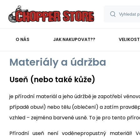
O NÁS
JAK NAKUPOVAT??
VELIKOST
Materiály a údržba
Useň (nebo také kůže)
je přírodní materiál a jeho údržbě je zapotřebí věno
případě obuvi) nebo tělu (oblečení) a zatím pravděp
vzhled – zejména barvené usně. To je pro tento příro
Přírodní useň není voděnepropustný materiál! V