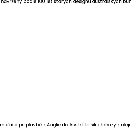
 navrženy podle 100 let starých designů australských bu
ámořníci při plavbě z Anglie do Austrálie šili přehozy z 