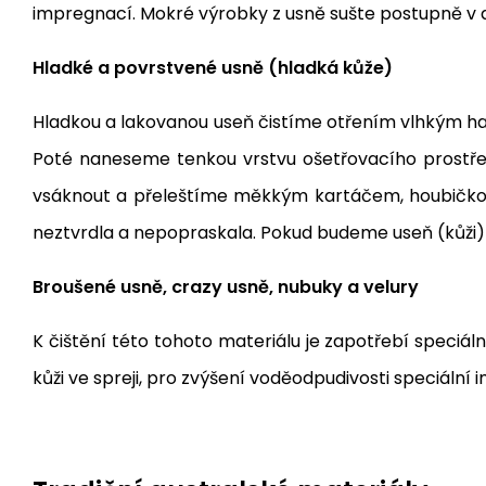
impregnací. Mokré výrobky z usně sušte postupně v do
Hladké a povrstvené usně (hladká kůže)
Hladkou a lakovanou useň čistíme otřením vlhkým ha
Poté naneseme tenkou vrstvu ošetřovacího prostředk
vsáknout a přeleštíme měkkým kartáčem, houbičkou
neztvrdla a nepopraskala. Pokud budeme useň (kůži)
Broušené usně, crazy usně, nubuky a velury
K čištění této tohoto materiálu je zapotřebí speciál
kůži ve spreji, pro zvýšení voděodpudivosti speciální 