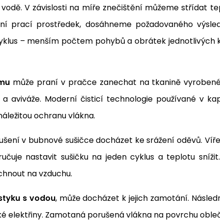
é vodě. V závislosti na míře znečištění můžeme střídat 
tní prací prostředek, dosáhneme požadovaného výsledku
ší cyklus – menším počtem pohybů a obrátek jednotlivých
imu
může praní v pračce zanechat na tkanině vyrobené z
 aviváže. Moderní čisticí technologie používané v ka
 náležitou ochranu vlákna.
ušení v bubnové sušičce docházet ke srážení oděvů. Víře
učuje nastavit sušičku na jeden cyklus a teplotu sníži
schnout na vzduchu.
styku s vodou
, může docházet k jejich zamotání. Násled
cké elektřiny. Zamotaná porušená vlákna na povrchu oble