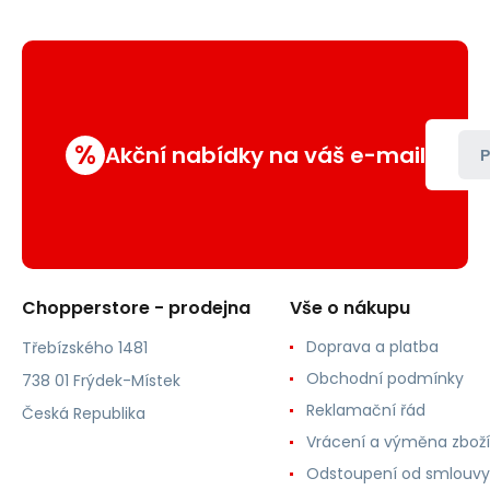
%
Akční nabídky na váš e-mail
P
Chopperstore - prodejna
Vše o nákupu
Doprava a platba
Třebízského 1481
Obchodní podmínky
738 01 Frýdek-Místek
Reklamační řád
Česká Republika
Vrácení a výměna zboží
Odstoupení od smlouvy