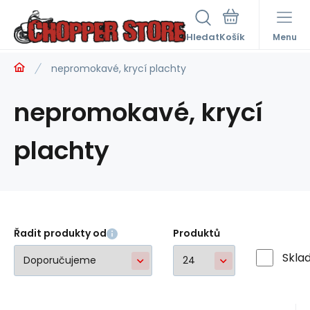
Hledat
Menu
nepromokavé, krycí plachty
nepromokavé, krycí
plachty
Řadit produkty od
Produktů
Skla