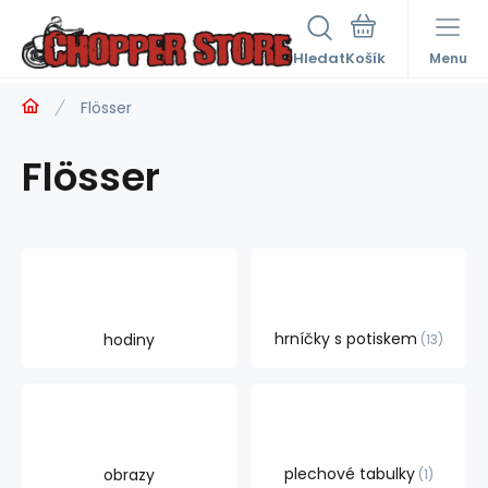
Hledat
Menu
Flösser
Flösser
hrníčky s potiskem
hodiny
13
plechové tabulky
obrazy
1