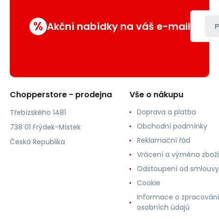
%
Akční nabídky na váš e-mail
P
Chopperstore - prodejna
Vše o nákupu
Doprava a platba
Třebízského 1481
Obchodní podmínky
738 01 Frýdek-Místek
Reklamační řád
Česká Republika
Vrácení a výměna zboží
Odstoupení od smlouvy
Cookie
Informace o zpracován
osobních údajů