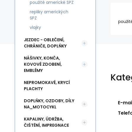
použité americké SPZ
repliky amerických
SPZ
použit
vlajky
JEZDEC - OBLEČENÍ,
CHRÁNIČE, DOPLŇKY
NÁŠIVKY, KONČA,
KOVOVÉ ZDOBENÍ,
EMBLÉMY
Kate
NEPROMOKAVÉ, KRYCÍ
PLACHTY
DOPLŇKY, OZDOBY, DÍLY
E-mail
NA_MOTOCYKL
Telef
KAPALINY, ÚDRŽBA,
ČIŠTĚNÍ, IMPREGNACE