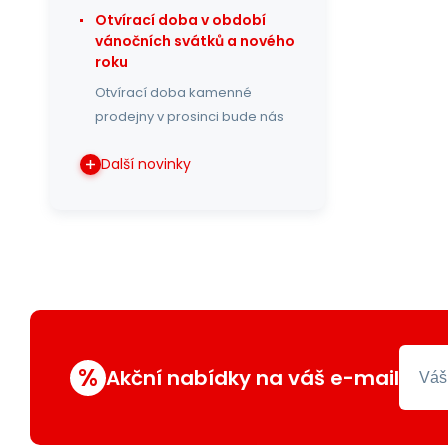
Otvírací doba v období
vánočních svátků a nového
roku
Otvírací doba kamenné
prodejny v prosinci bude nás
Další novinky
%
Akční nabídky na váš e-mail