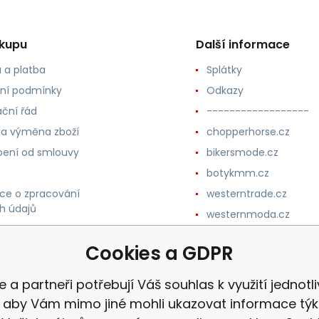
ákupu
Další informace
 a platba
Splátky
ní podmínky
Odkazy
ční řád
------------------
 a výměna zboží
chopperhorse.cz
ení od smlouvy
bikersmode.cz
botykmm.cz
ce o zpracování
westerntrade.cz
h údajů
westernmoda.cz
Cookies a GDPR
ne a partneři potřebují Váš souhlas k využití jednotl
, aby Vám mimo jiné mohli ukazovat informace týka