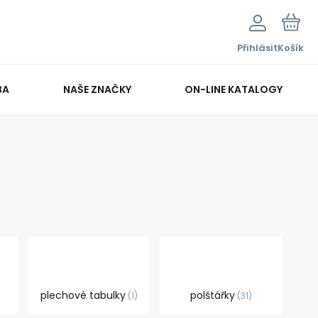
Přihlásit
Košík
BA
NAŠE ZNAČKY
ON-LINE KATALOGY
plechové tabulky
polštářky
1
31