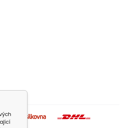
ivých
jící