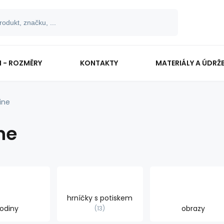
I - ROZMĚRY
KONTAKTY
MATERIÁLY A ÚDRŽ
line
ne
hrníčky s potiskem
odiny
obrazy
13