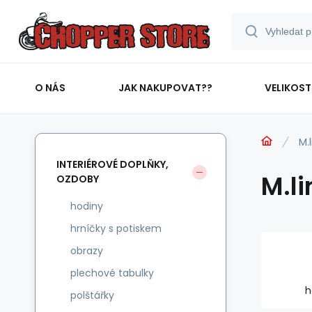
O NÁS
JAK NAKUPOVAT??
VELIKOST
M.
INTERIÉROVÉ DOPLŇKY,
M.li
OZDOBY
hodiny
hrníčky s potiskem
obrazy
plechové tabulky
h
polštářky