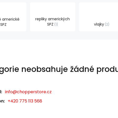
repliky amerických
é americké
SPZ
vlajky
SPZ
1
2
gorie neobsahuje žádné produ
:
info@chopperstore.cz
on:
+420 775 113 568