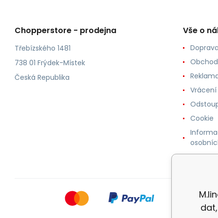
Chopperstore - prodejna
Vše o n
Doprava
Třebízského 1481
Obchod
738 01 Frýdek-Místek
Reklama
Česká Republika
Vrácení
Odstoup
Cookie
Informa
osobníc
M.li
dat