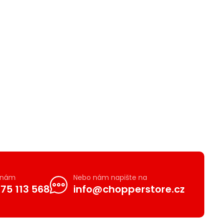
e nám
Nebo nám napište na
75 113 568
info@chopperstore.cz