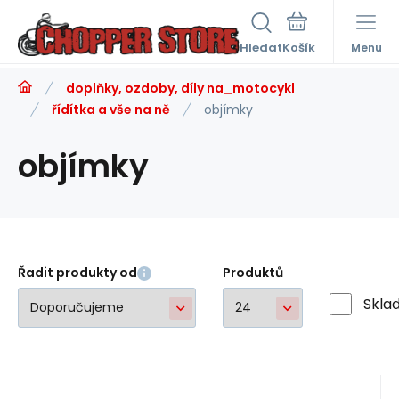
Hledat
Menu
doplňky, ozdoby, díly na_motocykl
řídítka a vše na ně
objímky
objímky
Řadit produkty od
Produktů
Skla