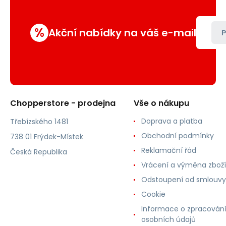
%
Akční nabídky na váš e-mail
P
Chopperstore - prodejna
Vše o nákupu
Doprava a platba
Třebízského 1481
Obchodní podmínky
738 01 Frýdek-Místek
Reklamační řád
Česká Republika
Vrácení a výměna zboží
Odstoupení od smlouvy
Cookie
Informace o zpracován
osobních údajů