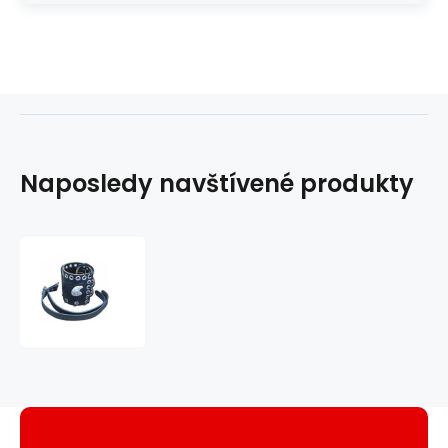
Naposledy navštívené produkty
Držák
nápoje
BP
kožený
zdobení
orlí
hlava