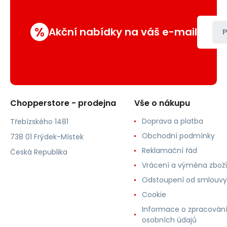
%
Akční nabídky na váš e-mail
P
Chopperstore - prodejna
Vše o nákupu
Doprava a platba
Třebízského 1481
Obchodní podmínky
738 01 Frýdek-Místek
Reklamační řád
Česká Republika
Vrácení a výměna zboží
Odstoupení od smlouvy
Cookie
Informace o zpracován
osobních údajů