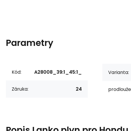
Parametry
Kód:
A28008_39:1_45:1_
Varianta:
Záruka:
24
prodlouže
Popis
Lanko plyn pro Hondu