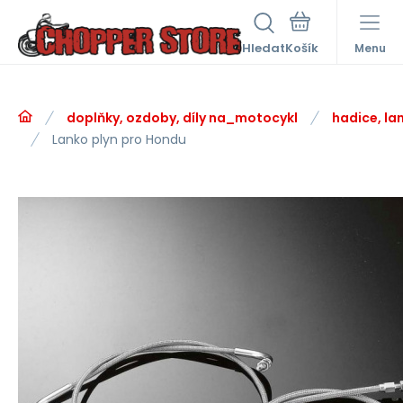
Hledat
Menu
doplňky, ozdoby, díly na_motocykl
hadice, la
Lanko plyn pro Hondu