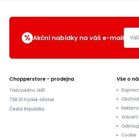
%
Akční nabídky na váš e-mail
Chopperstore - prodejna
Vše o n
Doprava
Třebízského 1481
Obchod
738 01 Frýdek-Místek
Reklama
Česká Republika
Vrácení
Odstoup
Cookie