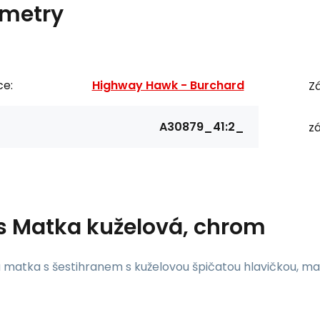
metry
ce:
Highway Hawk - Burchard
Zá
A30879_41:2_
zá
s
Matka kuželová, chrom
matka s šestihranem s kuželovou špičatou hlavičkou, mat