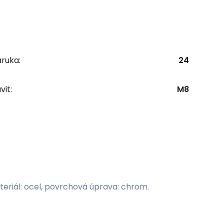
ruka:
24
vit:
M8
eriál: ocel, povrchová úprava: chrom.