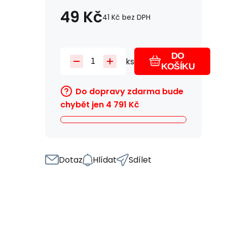
49
Kč
41
Kč
bez DPH
DO
ks
KOŠÍKU
Do dopravy zdarma bude
chybět jen
4 791
Kč
Dotaz
Hlídat
Sdílet