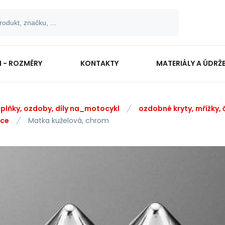
I - ROZMĚRY
KONTAKTY
MATERIÁLY A ÚDRŽ
plňky, ozdoby, díly na_motocykl
ozdobné kryty, mřížky, 
ice
Matka kuželová, chrom