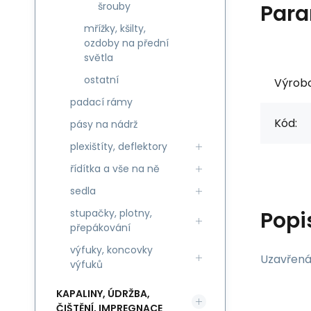
Para
šrouby
mřížky, kšilty,
ozdoby na přední
světla
ostatní
Výrob
padací rámy
Kód:
pásy na nádrž
plexištíty, deflektory
řídítka a vše na ně
sedla
Popi
stupačky, plotny,
přepákování
výfuky, koncovky
Uzavřená 
výfuků
KAPALINY, ÚDRŽBA,
ČIŠTĚNÍ, IMPREGNACE