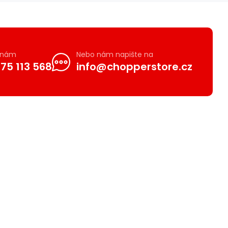
e nám
Nebo nám napište na
75 113 568
info@chopperstore.cz