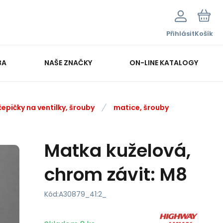
Přihlásit
Košík
BA
NAŠE ZNAČKY
ON-LINE KATALOGY
čepičky na ventilky, šrouby
matice, šrouby
Matka kuželová,
chrom závit: M8
Kód:
A30879_41:2_