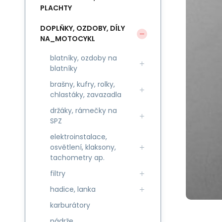
PLACHTY
DOPLŇKY, OZDOBY, DÍLY
NA_MOTOCYKL
blatníky, ozdoby na
blatníky
brašny, kufry, rolky,
chlastáky, zavazadla
držáky, rámečky na
SPZ
elektroinstalace,
osvětlení, klaksony,
tachometry ap.
filtry
hadice, lanka
karburátory
nádrže