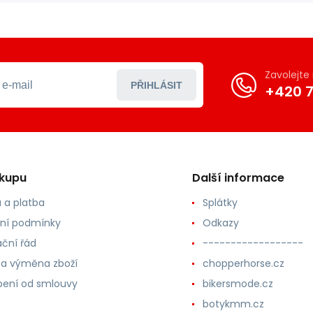
Zavolejt
PŘIHLÁSIT
+420 7
ákupu
Další informace
 a platba
Splátky
ní podmínky
Odkazy
ční řád
------------------
 a výměna zboží
chopperhorse.cz
ení od smlouvy
bikersmode.cz
botykmm.cz