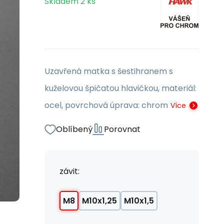
Skladem
2
ks
Uzavřená matka s šestihranem s
kuželovou špičatou hlavičkou, materiál:
ocel, povrchová úprava: chrom
Více
Oblíbený
Porovnat
závit:
M8
M10x1,25
M10x1,5