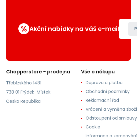
%
Akční nabídky na váš e-mail
P
Chopperstore - prodejna
Vše o nákupu
Doprava a platba
Třebízského 1481
Obchodní podmínky
738 01 Frýdek-Místek
Reklamační řád
Česká Republika
Vrácení a výměna zboží
Odstoupení od smlouvy
Cookie
Informace o zpracován