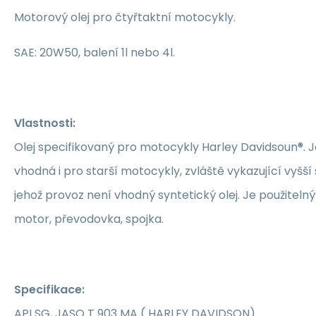
Motorový olej pro čtyřtaktní motocykly.
SAE: 20W50, balení 1l nebo 4l.
Vlastnosti:
Olej specifikovaný pro motocykly Harley Davidsoun®. Je
vhodná i pro starší motocykly, zvláště vykazující vyšší
jehož provoz není vhodný syntetický olej. Je použiteln
motor, převodovka, spojka.
Specifikace:
API SG, JASO T 903 MA ( HARLEY DAVIDSON)