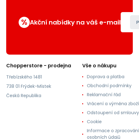
%
Akční nabídky na váš e-mail
P
Chopperstore - prodejna
Vše o nákupu
Doprava a platba
Třebízského 1481
Obchodní podmínky
738 01 Frýdek-Místek
Reklamační řád
Česká Republika
Vrácení a výměna zboží
Odstoupení od smlouvy
Cookie
Informace o zpracován
osobních údajů