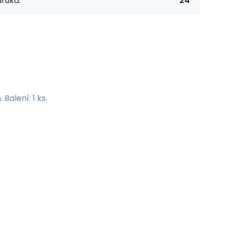
ruka:
24
alení: 1 ks.