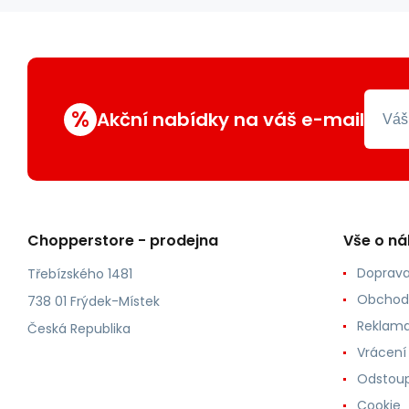
%
Akční nabídky na váš e-mail
Chopperstore - prodejna
Vše o n
Doprava
Třebízského 1481
Obchod
738 01 Frýdek-Místek
Reklama
Česká Republika
Vrácení
Odstoup
Cookie