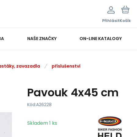
Přihlásit
Košík
BA
NAŠE ZNAČKY
ON-LINE KATALOGY
hlastáky, zavazadla
příslušenství
Pavouk 4x45 cm
Kód:
A26228
Skladem
1
ks