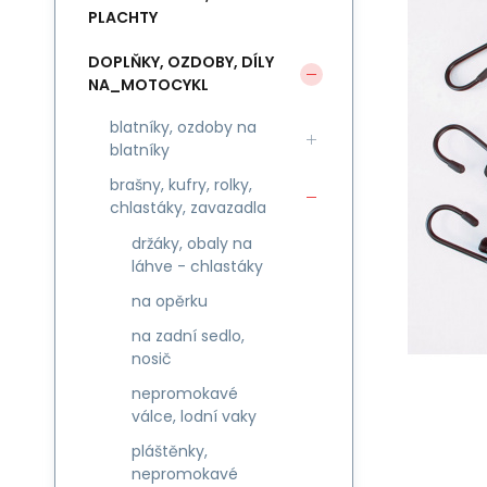
PLACHTY
DOPLŇKY, OZDOBY, DÍLY
NA_MOTOCYKL
blatníky, ozdoby na
blatníky
brašny, kufry, rolky,
chlastáky, zavazadla
držáky, obaly na
láhve - chlastáky
na opěrku
na zadní sedlo,
nosič
nepromokavé
válce, lodní vaky
pláštěnky,
nepromokavé