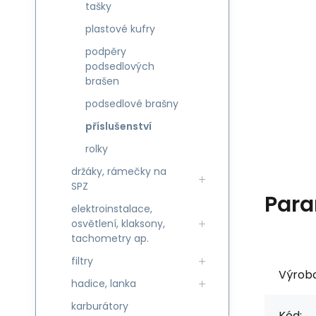
tašky
plastové kufry
podpěry
podsedlových
brašen
podsedlové brašny
příslušenství
rolky
držáky, rámečky na
SPZ
Para
elektroinstalace,
osvětlení, klaksony,
tachometry ap.
filtry
Výrob
hadice, lanka
karburátory
Kód: