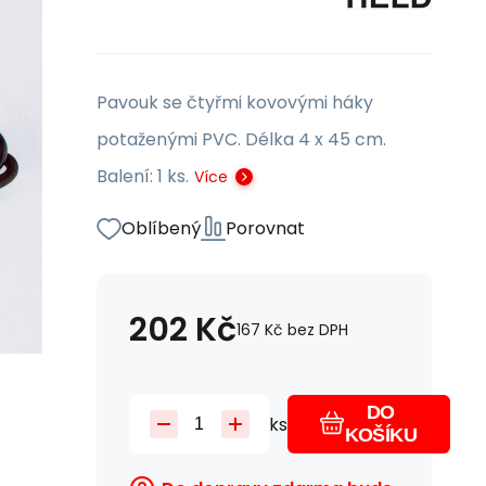
Pavouk se čtyřmi kovovými háky
potaženými PVC. Délka 4 x 45 cm.
Balení: 1 ks.
Více
Oblíbený
Porovnat
202
Kč
167
Kč
bez DPH
DO
ks
KOŠÍKU