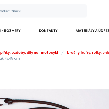
I - ROZMĚRY
KONTAKTY
MATERIÁLY A ÚDRŽ
plňky, ozdoby, díly na_motocykl
brašny, kufry, rolky, c
uk 4x45 cm