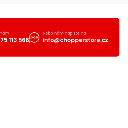
e nám
Nebo nám napište na
75 113 568
info@chopperstore.cz