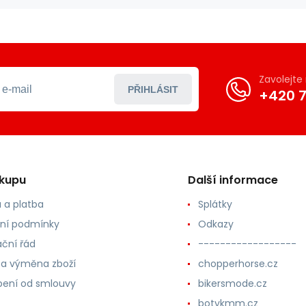
Zavolejt
PŘIHLÁSIT
+420 7
ákupu
Další informace
 a platba
Splátky
ní podmínky
Odkazy
ční řád
------------------
 a výměna zboží
chopperhorse.cz
ení od smlouvy
bikersmode.cz
botykmm.cz