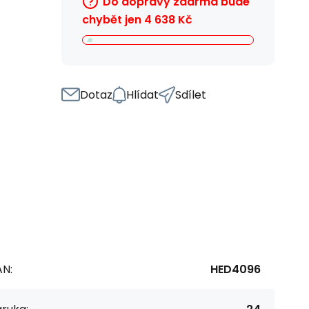
Do dopravy zdarma bude
chybět jen
4 638
Kč
Dotaz
Hlídat
Sdílet
AN:
HED4096