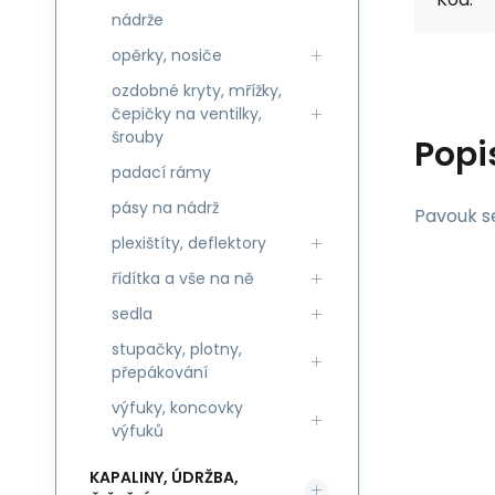
nádrže
opěrky, nosiče
ozdobné kryty, mřížky,
čepičky na ventilky,
šrouby
Popi
padací rámy
pásy na nádrž
Pavouk se
plexištíty, deflektory
řídítka a vše na ně
sedla
stupačky, plotny,
přepákování
výfuky, koncovky
výfuků
KAPALINY, ÚDRŽBA,