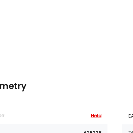
metry
ce:
Held
E
A26228