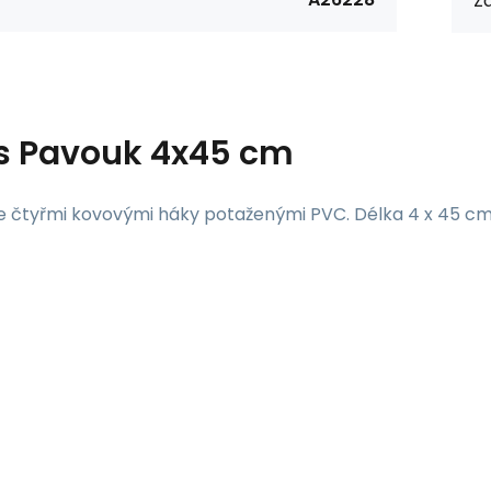
Zá
s
Pavouk 4x45 cm
 čtyřmi kovovými háky potaženými PVC. Délka 4 x 45 cm. B