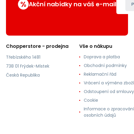
%
Akční nabídky na váš e-mail
P
Chopperstore - prodejna
Vše o nákupu
Doprava a platba
Třebízského 1481
Obchodní podmínky
738 01 Frýdek-Místek
Reklamační řád
Česká Republika
Vrácení a výměna zboží
Odstoupení od smlouvy
Cookie
Informace o zpracován
osobních údajů