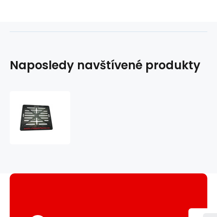
Naposledy navštívené produkty
podložka
pod
SPZ
Chopper-
horse
shop