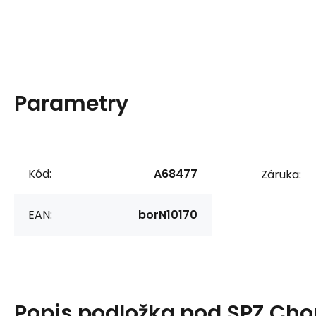
Parametry
Kód:
A68477
Záruka:
EAN:
borN10170
Popis
podložka pod SPZ Ch