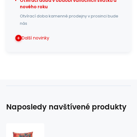
Otvírací doba v období vánočních svátků a
nového roku
Otvírací doba kamenné prodejny v prosinci bude
nás
Další novinky
Naposledy navštívené produkty
Polštář