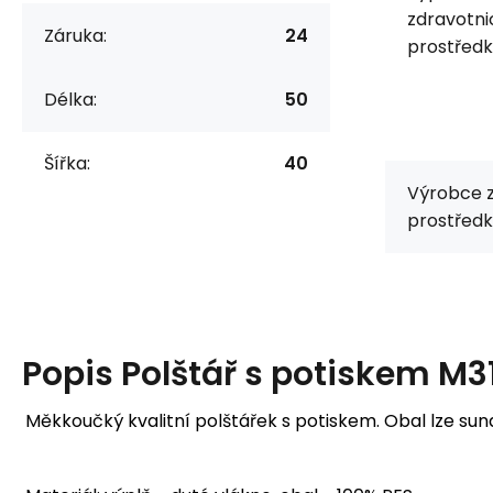
zdravotn
Záruka:
24
prostředk
Délka:
50
Šířka:
40
Výrobce 
prostředk
Popis
Polštář s potiskem M3
Měkkoučký kvalitní polštářek s potiskem. Obal lze su