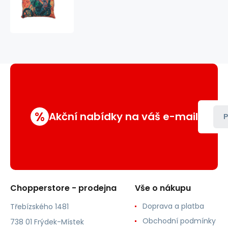
s
potiskem
M31
moto
%
Akční nabídky na váš e-mail
P
Chopperstore - prodejna
Vše o nákupu
Doprava a platba
Třebízského 1481
Obchodní podmínky
738 01 Frýdek-Místek