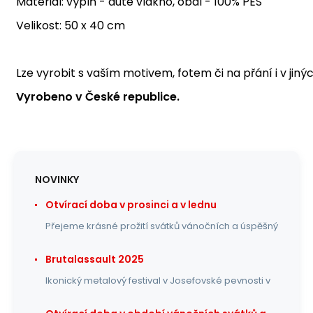
Materiál: výplň - duté vlákno, obal - 100% PES
Velikost: 50 x 40 cm
Lze vyrobit s vaším motivem, fotem či na přání i v jiný
Vyrobeno v České republice.
NOVINKY
Otvírací doba v prosinci a v lednu
Přejeme krásné prožití svátků vánočních a úspěšný
Brutalassault 2025
Ikonický metalový festival v Josefovské pevnosti v