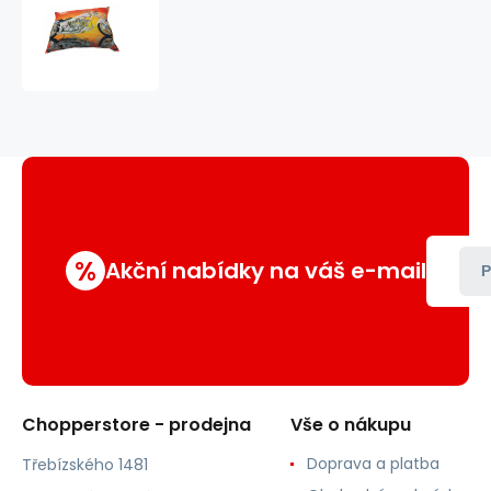
Polštář
s
potiskem
M42
moto
%
Akční nabídky na váš e-mail
P
Chopperstore - prodejna
Vše o nákupu
Doprava a platba
Třebízského 1481