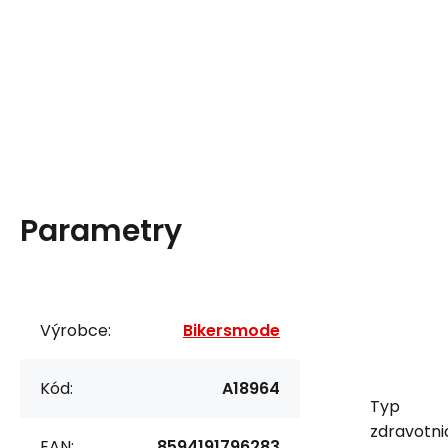
Parametry
Výrobce:
Bikersmode
Kód:
A18964
Typ
zdravotn
EAN:
8594191796283