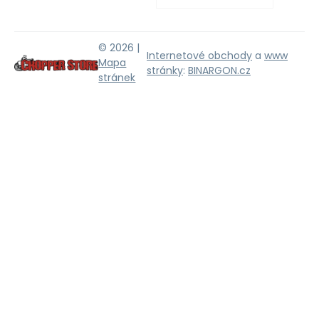
© 2026 |
Internetové obchody
a
www
Mapa
stránky
:
BINARGON.cz
stránek