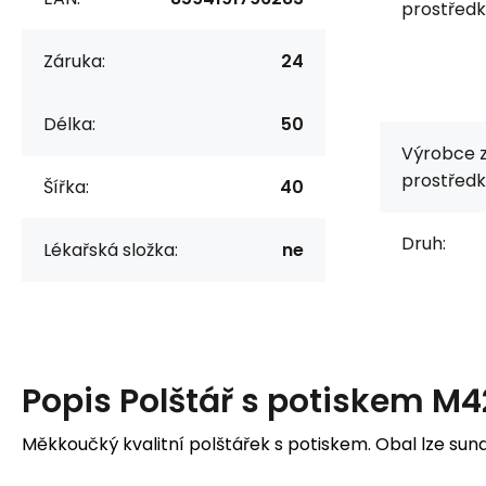
prostředk
Záruka:
24
Délka:
50
Výrobce 
prostředk
Šířka:
40
Druh:
Lékařská složka:
ne
Popis
Polštář s potiskem M
Měkkoučký kvalitní polštářek s potiskem. Obal lze sun