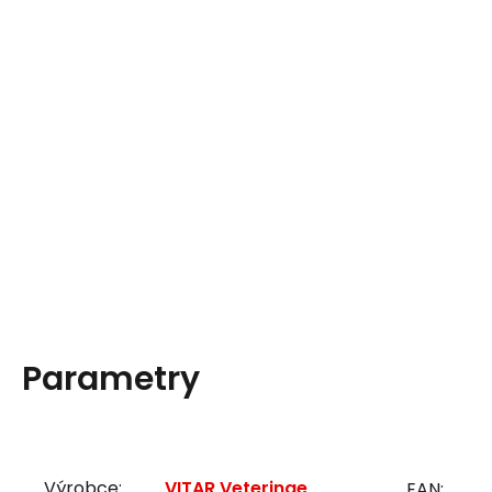
Parametry
Výrobce:
VITAR Veterinae
EAN: