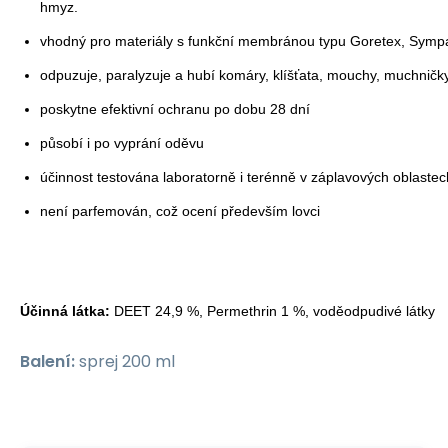
hmyz.
vhodný pro materiály s funkční membránou typu Goretex, Sympa
odpuzuje, paralyzuje a hubí komáry, klíšťata, mouchy, muchničky,
poskytne efektivní ochranu po dobu 28 dní
působí i po vyprání oděvu
účinnost testována laboratorně i terénně v záplavových oblaste
není parfemován, což ocení především lovci
Účinná látka:
DEET 24,9 %, Permethrin 1 %, voděodpudivé látky
Balení:
sprej 200 ml