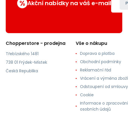
%
Akční nabídky na váš e-mail
P
Chopperstore - prodejna
Vše o nákupu
Doprava a platba
Třebízského 1481
Obchodní podmínky
738 01 Frýdek-Místek
Reklamační řád
Česká Republika
Vrácení a výměna zboží
Odstoupení od smlouvy
Cookie
Informace o zpracován
osobních údajů