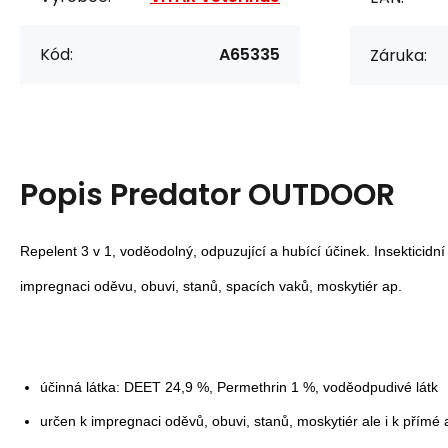
Kód:
A65335
Záruka:
Popis
Predator OUTDOOR
Repelent 3 v 1, voděodolný, odpuzující a hubící účinek. Insekticidní
impregnaci oděvu, obuvi, stanů, spacích vaků, moskytiér ap.
účinná látka: DEET 24,9 %, Permethrin 1 %, voděodpudivé látk
určen k impregnaci oděvů, obuvi, stanů, moskytiér ale i k přímé a