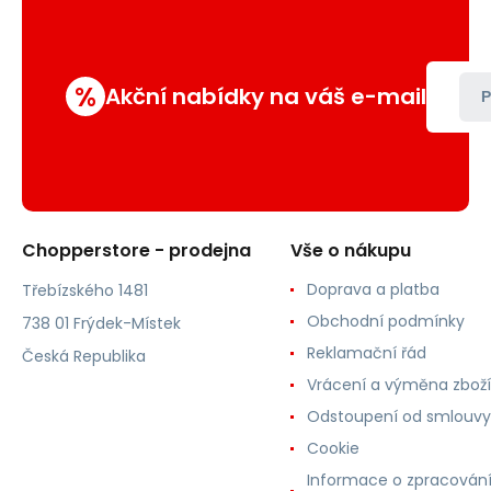
%
Akční nabídky na váš e-mail
P
Chopperstore - prodejna
Vše o nákupu
Doprava a platba
Třebízského 1481
Obchodní podmínky
738 01 Frýdek-Místek
Reklamační řád
Česká Republika
Vrácení a výměna zboží
Odstoupení od smlouvy
Cookie
Informace o zpracován