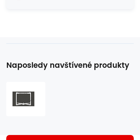
Naposledy navštívené produkty
rámeček
na
SPZ
Goldwing