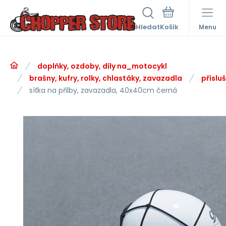
Hledat
Menu
doplňky, ozdoby, díly na_motocykl
brašny, kufry, rolky, chlastáky, zavazadla
příslu
síťka na přilby, zavazadla, 40x40cm černá