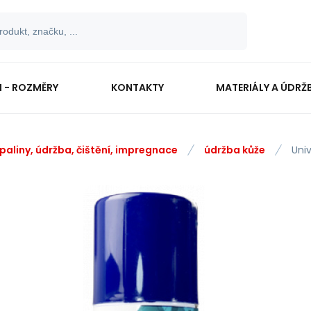
I - ROZMĚRY
KONTAKTY
MATERIÁLY A ÚDRŽ
paliny, údržba, čištění, impregnace
údržba kůže
Uni