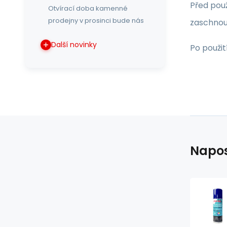
Před použ
Otvírací doba kamenné
prodejny v prosinci bude nás
zaschnout
Další novinky
Po použit
Napos