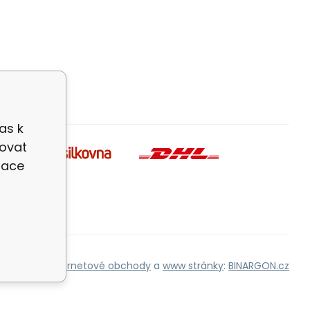
as k
zovat
zace
Internetové obchody
a
www stránky
:
BINARGON.cz