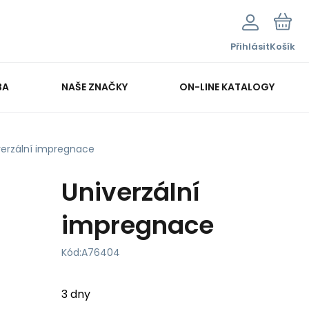
Přihlásit
Košík
BA
NAŠE ZNAČKY
ON-LINE KATALOGY
verzální impregnace
Univerzální
impregnace
Kód:
A76404
3 dny