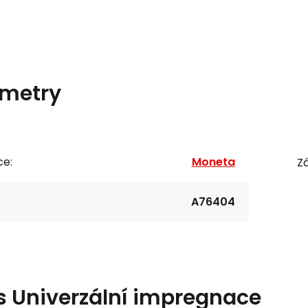
metry
ce:
Moneta
Zá
A76404
s
Univerzální impregnace