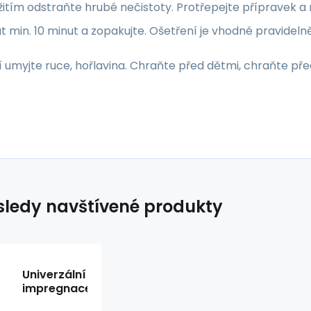
itím odstraňte hrubé nečistoty. Protřepejte přípravek a
 min. 10 minut a zopakujte. Ošetření je vhodné pravideln
í umyjte ruce, hořlavina. Chraňte před dětmi, chraňte př
ledy navštívené produkty
Univerzální
impregnace