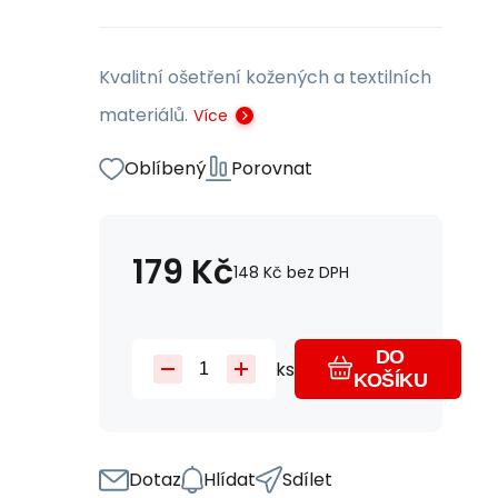
Kvalitní ošetření kožených a textilních
materiálů.
Více
Oblíbený
Porovnat
179
Kč
148
Kč
bez DPH
DO
ks
KOŠÍKU
Dotaz
Hlídat
Sdílet