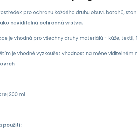
rostředek pro ochranu každého druhu obuvi, batohů, stanů
jako neviditelná ochranná vrstva.
e je vhodná pro všechny druhy materiálů - kůže, textil, 
žitím je vhodné vyzkoušet vhodnost na méně viditelném 
povrch
.
rej 200 ml
 použití: