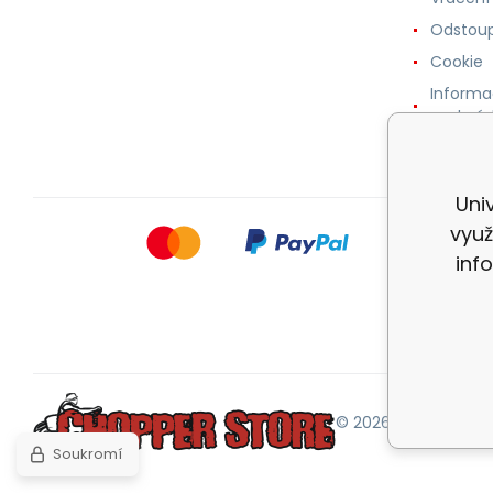
Odstoup
Cookie
Informa
osobníc
Uni
využ
inf
© 2026 |
Mapa strán
Soukromí