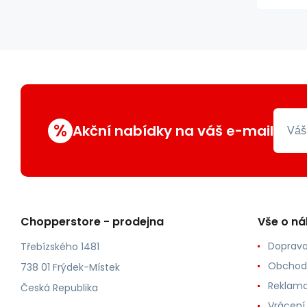
%
Akční nabídky na váš e-mail
Chopperstore - prodejna
Vše o n
Doprava
Třebízského 1481
Obchod
738 01 Frýdek-Místek
Reklama
Česká Republika
Vrácení