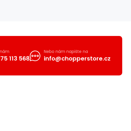
e nám
Nebo nám napište na
75 113 568
info@chopperstore.cz