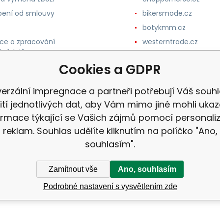
ení od smlouvy
bikersmode.cz
botykmm.cz
ce o zpracování
westerntrade.cz
h údajů
westernmoda.cz
Cookies a GDPR
verzální impregnace a partneři potřebují Váš souhl
ití jednotlivých dat, aby Vám mimo jiné mohli uka
ormace týkající se Vašich zájmů pomocí personali
reklam. Souhlas udělíte kliknutím na políčko "Ano,
souhlasím".
Zamítnout vše
Ano, souhlasím
Podrobné nastavení s vysvětlením zde
ek