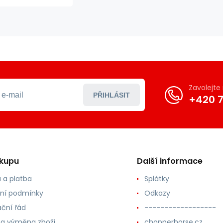
Zavolejt
PŘIHLÁSIT
+420 7
ákupu
Další informace
 a platba
Splátky
ní podmínky
Odkazy
ční řád
------------------
 a výměna zboží
chopperhorse.cz