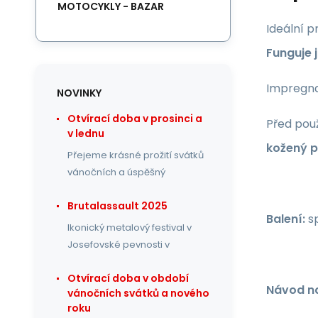
MOTOCYKLY - BAZAR
Ideální p
Funguje 
Impregnac
NOVINKY
Otvírací doba v prosinci a
Před pou
v lednu
kožený 
Přejeme krásné prožití svátků
vánočních a úspěšný
Brutalassault 2025
Balení:
sp
Ikonický metalový festival v
Josefovské pevnosti v
Otvírací doba v období
Návod na
vánočních svátků a nového
roku