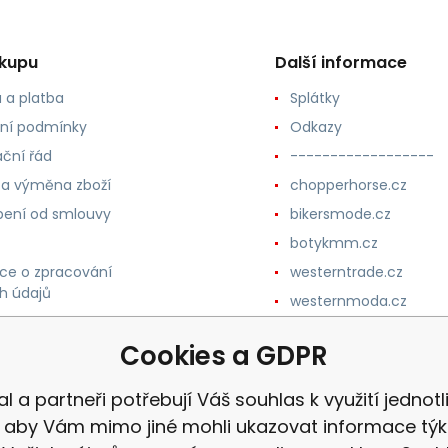
ákupu
Další informace
 a platba
Splátky
ní podmínky
Odkazy
ční řád
------------------
 a výměna zboží
chopperhorse.cz
ení od smlouvy
bikersmode.cz
botykmm.cz
ce o zpracování
westerntrade.cz
h údajů
westernmoda.cz
Cookies a GDPR
al a partneři potřebují Váš souhlas k využití jednotl
, aby Vám mimo jiné mohli ukazovat informace týka