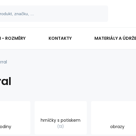
I - ROZMĚRY
KONTAKTY
MATERIÁLY A ÚDRŽ
rral
ral
hrníčky s potiskem
odiny
obrazy
13