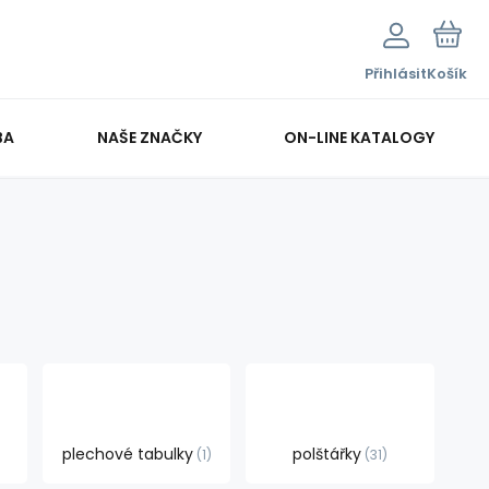
Přihlásit
Košík
BA
NAŠE ZNAČKY
ON-LINE KATALOGY
plechové tabulky
polštářky
1
31