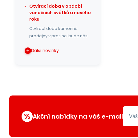
Otvírací doba v období
vánočních svátků a nového
roku
Otvírací doba kamenné
prodejny v prosinci bude nás
Další novinky
%
Akční nabídky na váš e-mail