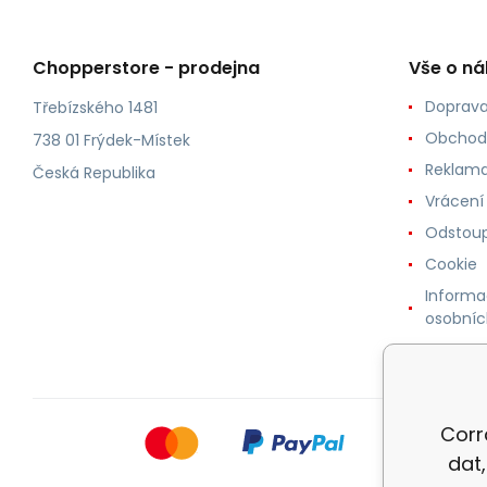
Chopperstore - prodejna
Vše o n
Doprava
Třebízského 1481
Obchod
738 01 Frýdek-Místek
Reklama
Česká Republika
Vrácení
Odstoup
Cookie
Informa
osobníc
Corr
dat