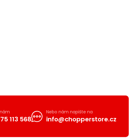
e nám
Nebo nám napište na
75 113 568
info@chopperstore.cz