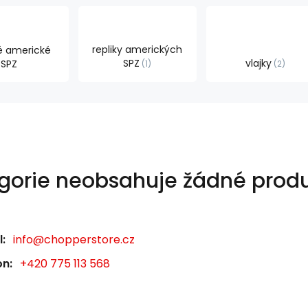
repliky amerických
é americké
SPZ
vlajky
SPZ
1
2
gorie neobsahuje žádné produ
:
info@chopperstore.cz
on:
+420 775 113 568