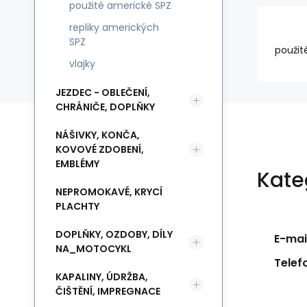
použité americké SPZ
repliky amerických
SPZ
použit
vlajky
JEZDEC - OBLEČENÍ,
CHRÁNIČE, DOPLŇKY
NÁŠIVKY, KONČA,
KOVOVÉ ZDOBENÍ,
EMBLÉMY
Kate
NEPROMOKAVÉ, KRYCÍ
PLACHTY
DOPLŇKY, OZDOBY, DÍLY
E-mail
NA_MOTOCYKL
Telef
KAPALINY, ÚDRŽBA,
ČIŠTĚNÍ, IMPREGNACE