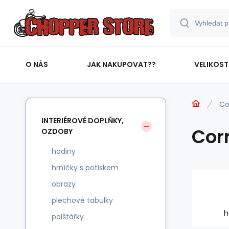
O NÁS
JAK NAKUPOVAT??
VELIKOST
Co
INTERIÉROVÉ DOPLŇKY,
Cor
OZDOBY
hodiny
hrníčky s potiskem
obrazy
plechové tabulky
h
polštářky