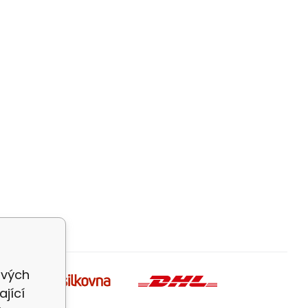
ivých
jící