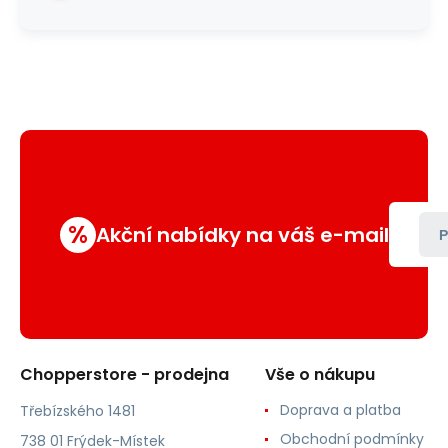
%
Akční nabídky na váš e-mail
P
Chopperstore - prodejna
Vše o nákupu
Doprava a platba
Třebízského 1481
Obchodní podmínky
738 01 Frýdek-Místek