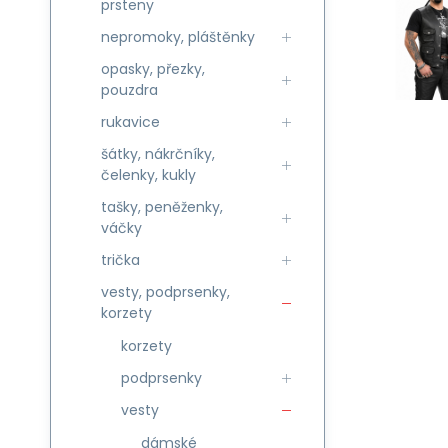
prsteny
nepromoky, pláštěnky
opasky, přezky,
pouzdra
rukavice
šátky, nákrčníky,
čelenky, kukly
tašky, peněženky,
váčky
trička
vesty, podprsenky,
korzety
korzety
podprsenky
vesty
dámské