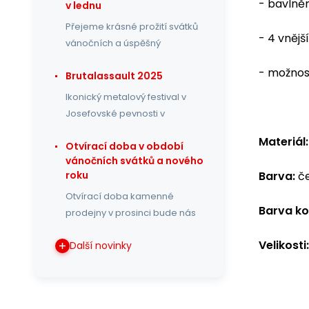
- bavlně
v lednu
Přejeme krásné prožití svátků
- 4 vnějš
vánočních a úspěšný
- možnost
Brutalassault 2025
Ikonický metalový festival v
Josefovské pevnosti v
Materiál:
Otvírací doba v období
vánočních svátků a nového
Barva:
č
roku
Otvírací doba kamenné
Barva ko
prodejny v prosinci bude nás
Velikosti:
Další novinky