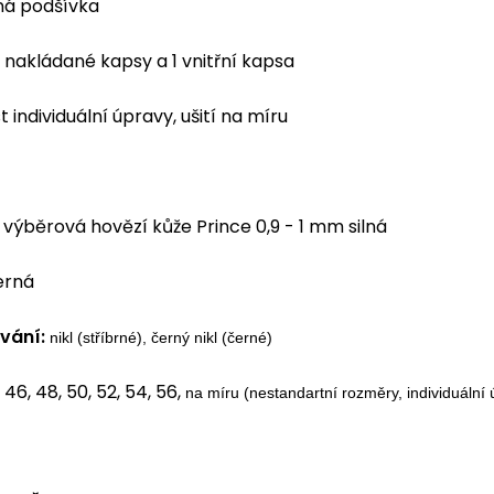
ná podšívka
í nakládané kapsy a 1 vnitřní kapsa
 individuální úpravy, ušití na míru
výběrová hovězí kůže Prince 0,9 - 1 mm silná
erná
vání:
nikl (stříbrné), černý nikl (černé)
46, 48, 50, 52, 54, 56,
na míru (nestandartní rozměry, individuální 