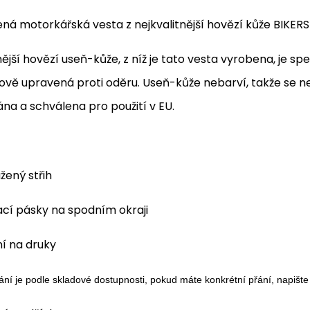
ená motorkářská vesta z nejkvalitnější hovězí kůže BIKE
nější hovězí useň-kůže, z níž je tato vesta vyrobena, je 
ově upravená proti oděru. Useň-kůže nebarví, takže se n
ána a schválena pro použití v EU.
žený střih
ací pásky na spodním okraji
í na druky
ání je podle skladové dostupnosti, pokud máte konkrétní přání, napiš