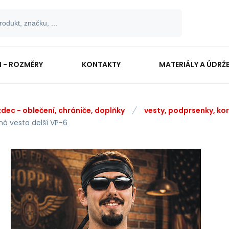
I - ROZMĚRY
KONTAKTY
MATERIÁLY A ÚDRŽ
zdec - oblečení, chrániče, doplňky
vesty, podprsenky, ko
ná vesta delší VP-6