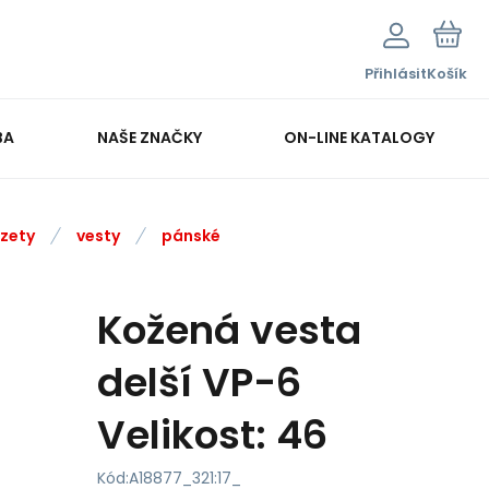
Přihlásit
Košík
BA
NAŠE ZNAČKY
ON-LINE KATALOGY
rzety
vesty
pánské
Kožená vesta
delší VP-6
Velikost: 46
Kód:
A18877_321:17_