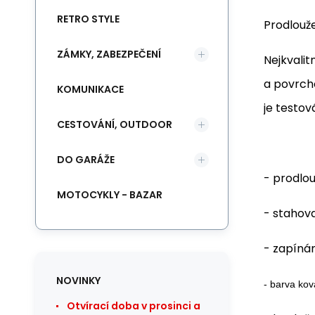
RETRO STYLE
Prodlouž
ZÁMKY, ZABEZPEČENÍ
Nejkvalit
a povrch
KOMUNIKACE
je testov
CESTOVÁNÍ, OUTDOOR
DO GARÁŽE
- prodlou
MOTOCYKLY - BAZAR
- stahov
- zapínán
NOVINKY
- barva kov
Otvírací doba v prosinci a