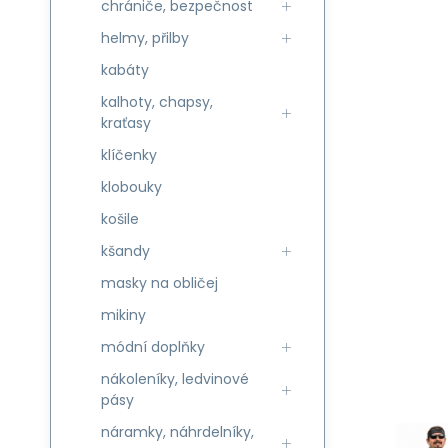
chrániče, bezpečnost
helmy, přilby
kabáty
kalhoty, chapsy,
kraťasy
klíčenky
klobouky
košile
kšandy
masky na obličej
mikiny
módní doplňky
nákoleníky, ledvinové
pásy
náramky, náhrdelníky,