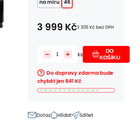
na míru
46
3 999
Kč
3 305
Kč
bez DPH
DO
ks
KOŠÍKU
Do dopravy zdarma bude
chybět jen
841
Kč
Dotaz
Hlídat
Sdílet