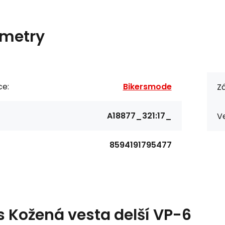
metry
ce:
Bikersmode
Zá
A18877_321:17_
Ve
8594191795477
s
Kožená vesta delší VP-6