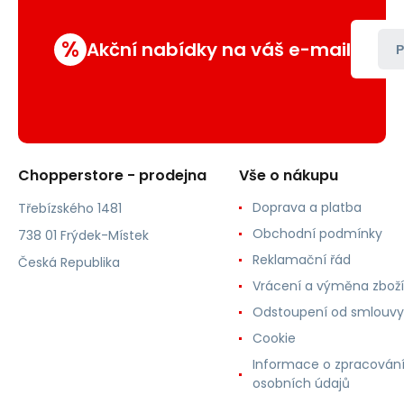
%
Akční nabídky na váš e-mail
P
Chopperstore - prodejna
Vše o nákupu
Doprava a platba
Třebízského 1481
Obchodní podmínky
738 01 Frýdek-Místek
Reklamační řád
Česká Republika
Vrácení a výměna zboží
Odstoupení od smlouvy
Cookie
Informace o zpracován
osobních údajů