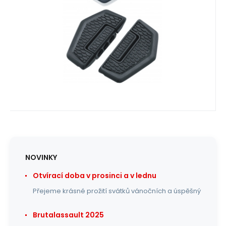
Oblíbený
Porovnat
NOVINKY
Otvírací doba v prosinci a v lednu
Přejeme krásné prožití svátků vánočních a úspěšný
Brutalassault 2025