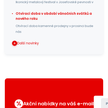
Ikonický metalový festival v Josefovské pevnosti v
Otvírací doba v období vánočních svátků a
nového roku
Otvírací doba kamenné prodejny v prosinci bude
nás
Další novinky
%
Akční nabídky na váš e-mail
P