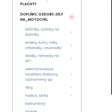
PLACHTY
DOPLŇKY, OZDOBY, DÍLY
NA_MOTOCYKL
blatníky, ozdoby na
blatníky
brašny, kufry, rolky,
chlastáky, zavazadla
držáky, rámečky na
SPZ
elektroinstalace,
osvětlení, klaksony,
tachometry ap.
filtry
hadice, lanka
karburátory
nádrže