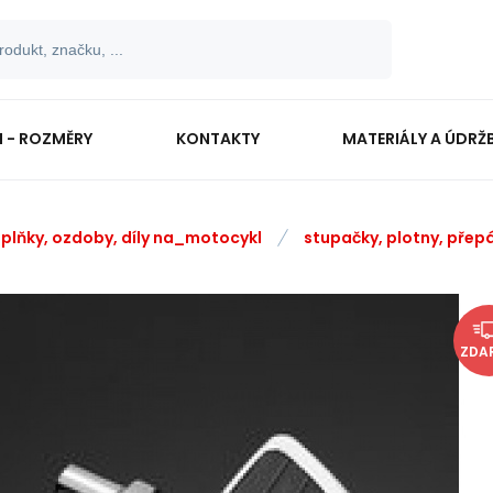
I - ROZMĚRY
KONTAKTY
MATERIÁLY A ÚDRŽ
plňky, ozdoby, díly na_motocykl
stupačky, plotny, přep
ZDA