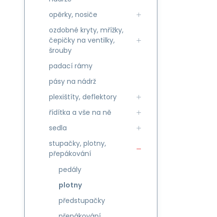
opěrky, nosiče
ozdobné kryty, mřížky,
čepičky na ventilky,
šrouby
padací rámy
pásy na nádrž
plexištíty, deflektory
řídítka a vše na ně
sedla
stupačky, plotny,
přepákování
pedály
plotny
předstupačky
přepákování