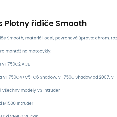
s
Plotny řidiče Smooth
diče Smooth, materiál: ocel, povrchová úprava: chrom, rozmě
ro montáž na motocykly:
a
VT750C2 ACE
a
VT750C4+C5+C6 Shadow, VT750C Shadow od 2007, VT75
i
všechny modely VS Intruder
i
M1500 Intruder
saki
VN900 Vulcan