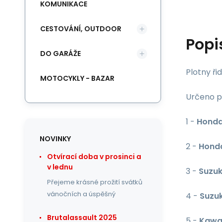
KOMUNIKACE
CESTOVÁNÍ, OUTDOOR
Popi
DO GARÁŽE
Plotny ři
MOTOCYKLY - BAZAR
Určeno p
1 -
Hond
NOVINKY
2 -
Hond
Otvírací doba v prosinci a
v lednu
3 -
Suzuk
Přejeme krásné prožití svátků
vánočních a úspěšný
4 -
Suzuk
Brutalassault 2025
5 -
Kawa