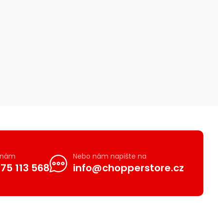
e nám
Nebo nám napište na
75 113 568
info@chopperstore.cz