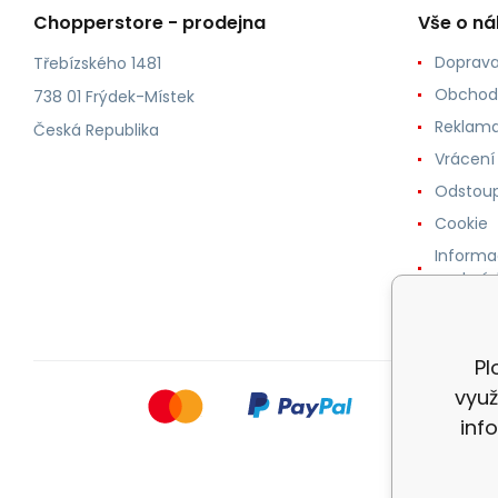
Chopperstore - prodejna
Vše o n
Doprava
Třebízského 1481
Obchod
738 01 Frýdek-Místek
Reklama
Česká Republika
Vrácení
Odstoup
Cookie
Informa
osobníc
Pl
využ
inf