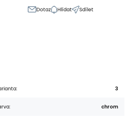
Dotaz
Hlídat
Sdílet
rianta:
3
rva:
chrom