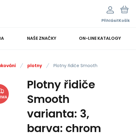
Přihlásit
Košík
BA
NAŠE ZNAČKY
ON-LINE KATALOGY
ákování
plotny
Plotny řidiče Smooth
Plotny řidiče
Smooth
RMA
varianta: 3,
barva: chrom