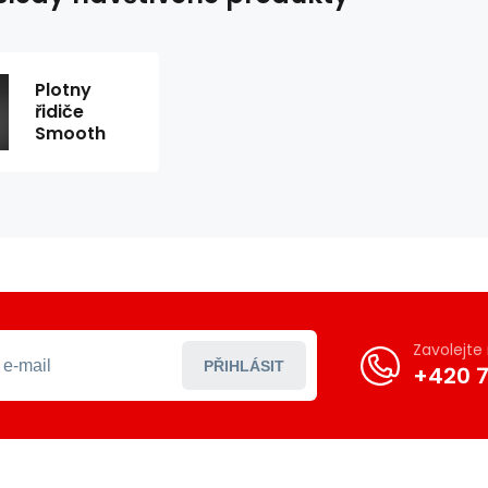
Plotny
řidiče
Smooth
Zavolejt
PŘIHLÁSIT
+420 7