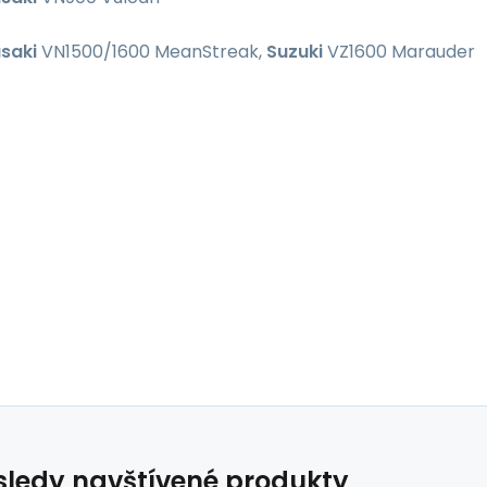
saki
VN1500/1600 MeanStreak,
Suzuki
VZ1600 Marauder
ledy navštívené produkty