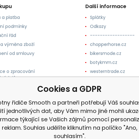
ákupu
Další informace
 a platba
Splátky
ní podmínky
Odkazy
ční řád
------------------
 a výměna zboží
chopperhorse.cz
ení od smlouvy
bikersmode.cz
botykmm.cz
ce o zpracování
westerntrade.cz
h údajů
westernmoda.cz
Cookies a GDPR
otny řidiče Smooth a partneři potřebují Váš souhla
ití jednotlivých dat, aby Vám mimo jiné mohli uka
ormace týkající se Vašich zájmů pomocí personali
reklam. Souhlas udělíte kliknutím na políčko "Ano,
souhlasím".