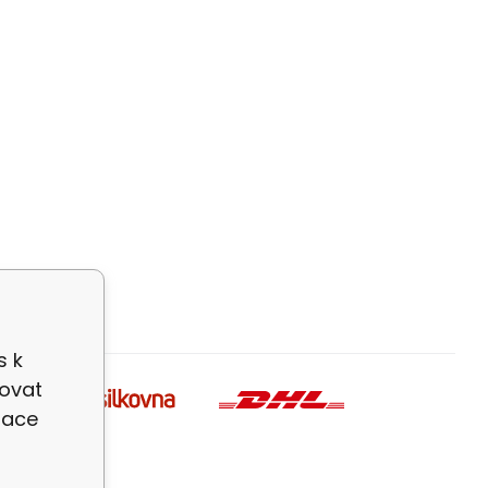
s k
zovat
zace