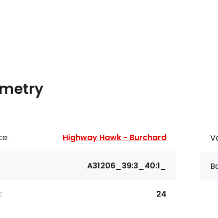
metry
ce:
Highway Hawk - Burchard
Va
A31206_39:3_40:1_
Ba
:
24