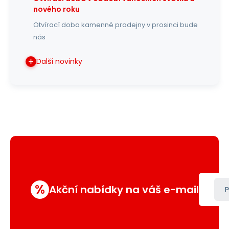
nového roku
Otvírací doba kamenné prodejny v prosinci bude
nás
Další novinky
%
Akční nabídky na váš e-mail
P