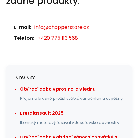
žádné produkty.
E-mail:
info@chopperstore.cz
Telefon:
+420 775 113 568
NOVINKY
Otvírací doba v prosinci a v lednu
Přejeme krásné prožití svátků vánočních a úspěšný
Brutalassault 2025
Ikonický metalový festival v Josefovské pevnosti v
Otvírací doba v období vánočních svátků a