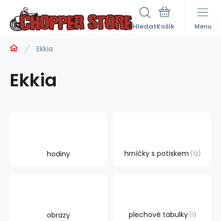
Hledat
Menu
Ekkia
Ekkia
hrníčky s potiskem
hodiny
13
plechové tabulky
obrazy
1