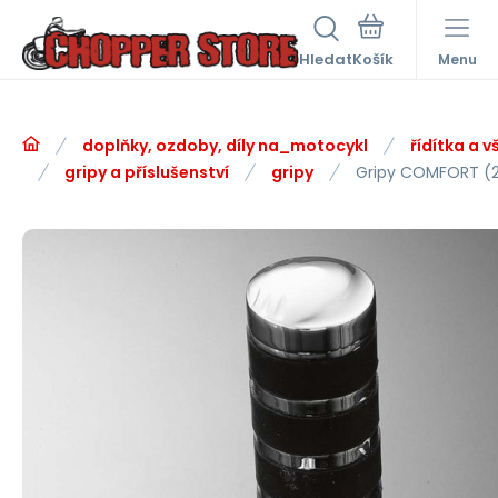
Hledat
Menu
doplňky, ozdoby, díly na_motocykl
řídítka a v
gripy a příslušenství
gripy
Gripy COMFORT (2