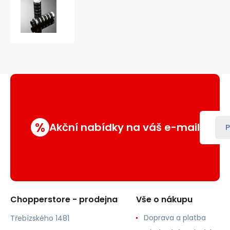
Gripy
COMFORT
(2ks)
%
Akční nabídky na váš e-mail
P
Chopperstore - prodejna
Vše o nákupu
Doprava a platba
Třebízského 1481