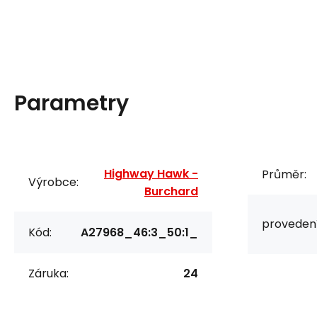
Parametry
Highway Hawk -
Průměr:
Výrobce:
Burchard
provedení
Kód:
A27968_46:3_50:1_
Záruka:
24