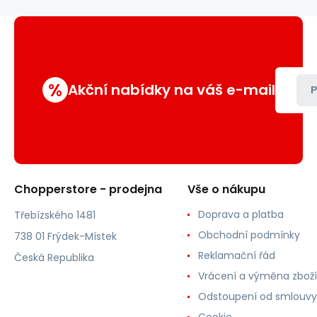
%
Akční nabídky na váš e-mail
P
Chopperstore - prodejna
Vše o nákupu
Doprava a platba
Třebízského 1481
Obchodní podmínky
738 01 Frýdek-Místek
Reklamační řád
Česká Republika
Vrácení a výměna zboží
Odstoupení od smlouvy
Cookie