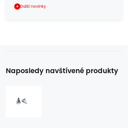
Další novinky
Naposledy navštívené produkty
Chromované
koncovky
gripů