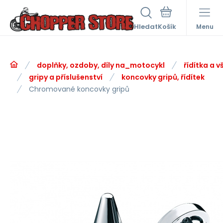
Hledat
Menu
doplňky, ozdoby, díly na_motocykl
řídítka a v
gripy a příslušenství
koncovky gripů, řídítek
Chromované koncovky gripů