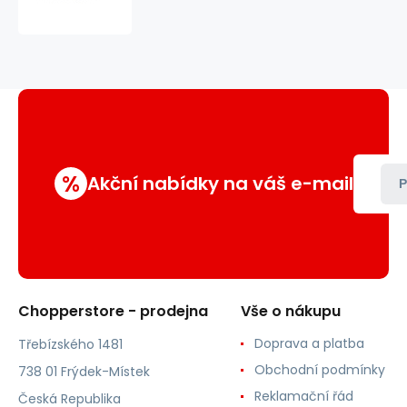
republic
spodní
%
Akční nabídky na váš e-mail
P
Chopperstore - prodejna
Vše o nákupu
Doprava a platba
Třebízského 1481
Obchodní podmínky
738 01 Frýdek-Místek
Reklamační řád
Česká Republika