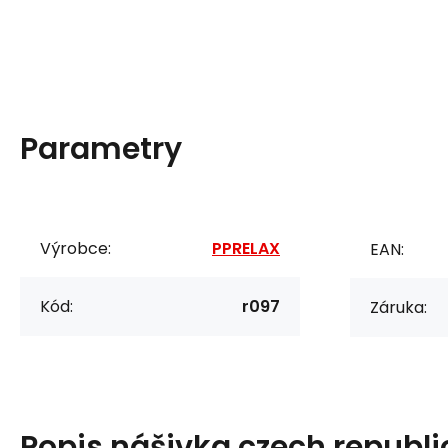
Parametry
Výrobce:
PPRELAX
EAN:
Kód:
r097
Záruka:
Popis
nášivka czech republi