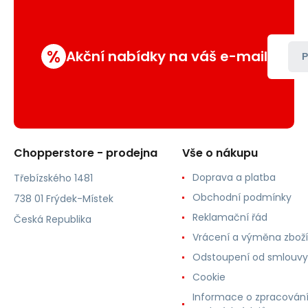
%
Akční nabídky na váš e-mail
P
Chopperstore - prodejna
Vše o nákupu
Doprava a platba
Třebízského 1481
Obchodní podmínky
738 01 Frýdek-Místek
Reklamační řád
Česká Republika
Vrácení a výměna zboží
Odstoupení od smlouvy
Cookie
Informace o zpracován