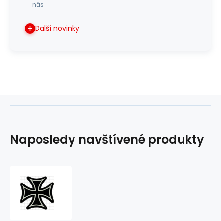
nás
Další novinky
Naposledy navštívené produkty
nášivka
kříž
černý