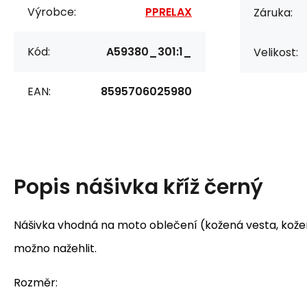
Výrobce:
PPRELAX
Záruka:
Kód:
A59380_301:1_
Velikost:
EAN:
8595706025980
Popis
nášivka kříž černý
Nášivka vhodná na moto oblečení (kožená vesta, kožená
možno nažehlit.
Rozměr: