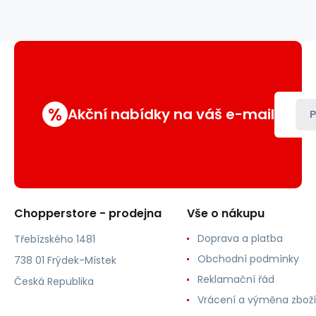
%
Akční nabídky na váš e-mail
P
Chopperstore - prodejna
Vše o nákupu
Doprava a platba
Třebízského 1481
Obchodní podmínky
738 01 Frýdek-Místek
Reklamační řád
Česká Republika
Vrácení a výměna zboží