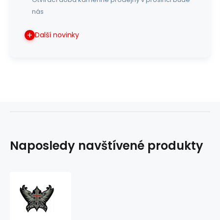
nás
Další novinky
Naposledy navštívené produkty
nášivka
kříž
free
biker