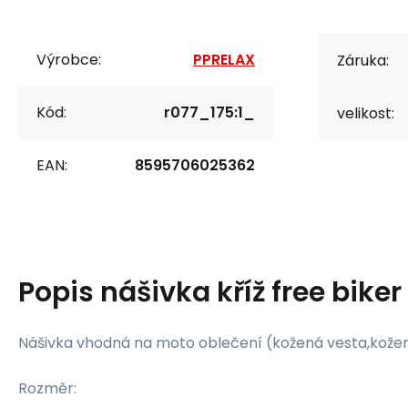
Výrobce:
PPRELAX
Záruka:
Kód:
r077_175:1_
velikost:
EAN:
8595706025362
Popis
nášivka kříž free biker
Nášivka vhodná na moto oblečení (kožená vesta,kožená
Rozměr: