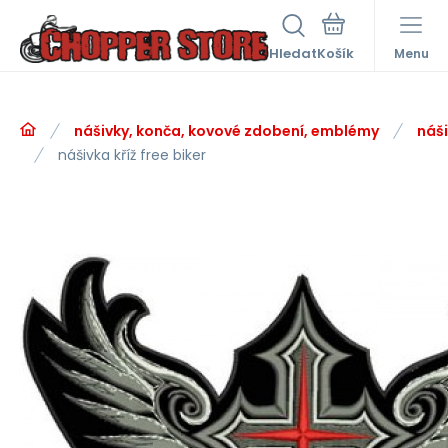
Hledat
Menu
nášivky, konča, kovové zdobení, emblémy
náš
nášivka kříž free biker