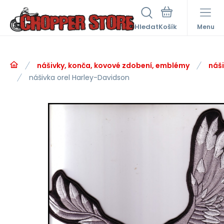
Hledat
Menu
nášivky, konča, kovové zdobení, emblémy
náš
nášivka orel Harley-Davidson