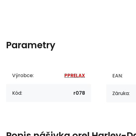
Parametry
Výrobce:
PPRELAX
EAN:
Kód:
r078
Záruka:
Popis
nášivka orel Harley-