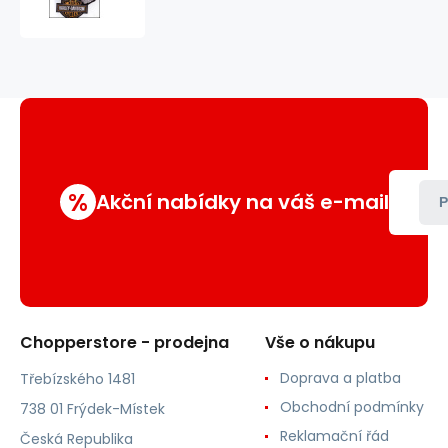
Harley-
Davidson
%
Akční nabídky na váš e-mail
P
Chopperstore - prodejna
Vše o nákupu
Doprava a platba
Třebízského 1481
Obchodní podmínky
738 01 Frýdek-Místek
Reklamační řád
Česká Republika