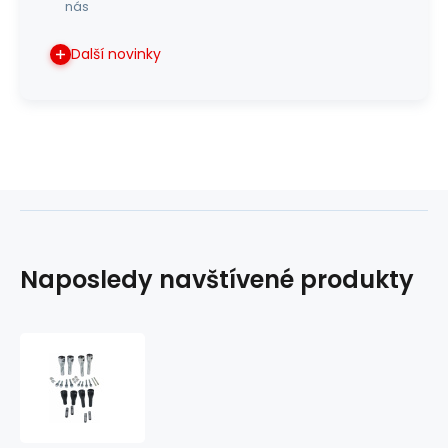
nás
Další novinky
Naposledy navštívené produkty
nástavce
řídítek
Glide