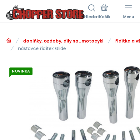
Hledat
Menu
doplňky, ozdoby, díly na_motocykl
řídítka a v
nástavce řídítek Glide
NOVINKA