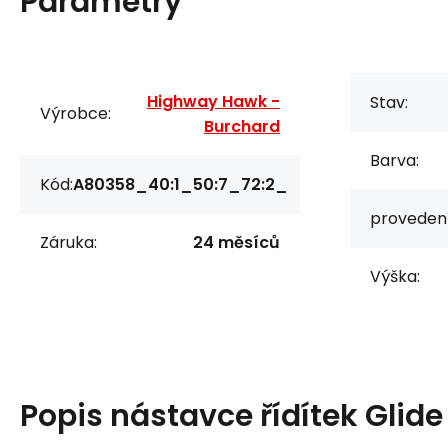
Parametry
Highway Hawk -
Stav:
Výrobce:
Burchard
Barva:
Kód:
A80358_40:1_50:7_72:2_
provedení
Záruka:
24 měsíců
Výška:
Popis
nástavce řídítek Glide