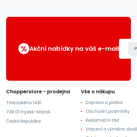
%
Akční nabídky na váš e-mail
P
Chopperstore - prodejna
Vše o nákupu
Doprava a platba
Třebízského 1481
Obchodní podmínky
738 01 Frýdek-Místek
Reklamační řád
Česká Republika
Vrácení a výměna zboží