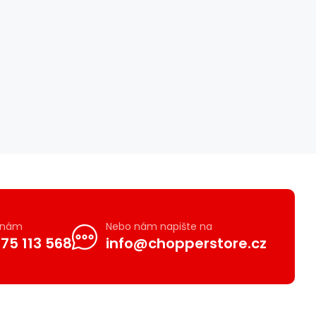
e nám
Nebo nám napište na
75 113 568
info@chopperstore.cz