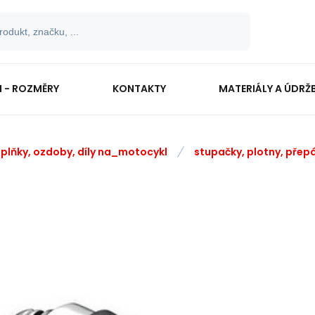
I - ROZMĚRY
KONTAKTY
MATERIÁLY A ÚDRŽ
plňky, ozdoby, díly na_motocykl
stupačky, plotny, přep