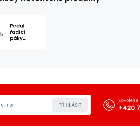
Pedál
řadící
páky
Smooth
(2ks)
Zavolejt
PŘIHLÁSIT
+420 7