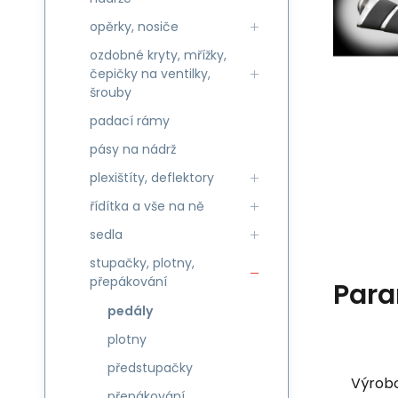
opěrky, nosiče
ozdobné kryty, mřížky,
čepičky na ventilky,
šrouby
padací rámy
pásy na nádrž
plexištíty, deflektory
řídítka a vše na ně
sedla
stupačky, plotny,
přepákování
Para
pedály
plotny
předstupačky
Výrob
přepákování