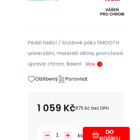
Pedál řadící / brzdové páky SMOOTH
univerzální, materiál: slitina, povrchová
úprava: chrom. Balení:
Více
Oblíbený
Porovnat
1 059
Kč
875
Kč
bez DPH
DO
ks
KOŠÍKU