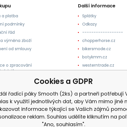
ákupu
Další informace
 a platba
Splátky
ní podmínky
Odkazy
ční řád
------------------
 a výměna zboží
chopperhorse.cz
ení od smlouvy
bikersmode.cz
botykmm.cz
ce o zpracování
westerntrade.cz
h údajů
westernmoda.cz
Cookies a GDPR
dál řadící páky Smooth (2ks) a partneři potřebují 
las k využití jednotlivých dat, aby Vám mimo jiné 
kazovat informace týkající se Vašich zájmů pomo
sonalizace reklam. Souhlas udělíte kliknutím na pol
"Ano, souhlasím".