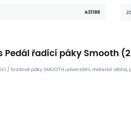
A31188
Zá
s
Pedál řadící páky Smooth (
ící / brzdové páky SMOOTH univerzální, materiál: slitina,