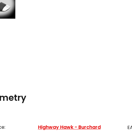
metry
ce:
Highway Hawk - Burchard
E