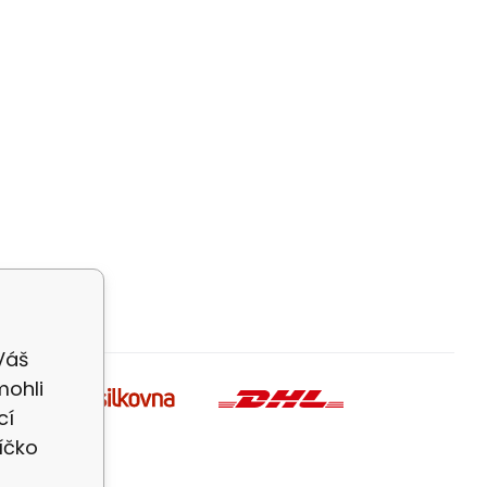
Váš
mohli
cí
íčko