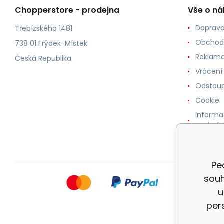
Chopperstore - prodejna
Vše o n
Doprava
Třebízského 1481
Obchod
738 01 Frýdek-Místek
Reklama
Česká Republika
Vrácení
Odstoup
Cookie
Informa
osobníc
Pe
souh
u
per