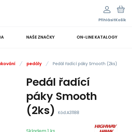
Přihlásit
Košík
BA
NAŠE ZNAČKY
ON-LINE KATALOGY
ákování
pedály
Pedál řadící páky Smooth (2ks)
Pedál řadící
páky Smooth
(2ks)
Kód:
A31188
Skladem
1
ks