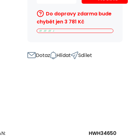
Do dopravy zdarma bude
chybět jen
3 781
Kč
Dotaz
Hlídat
Sdílet
AN:
HWH34650