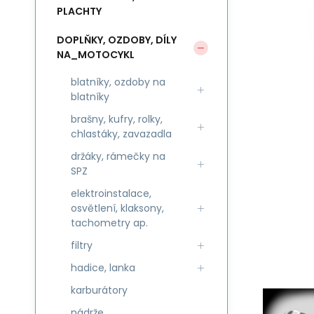
PLACHTY
DOPLŇKY, OZDOBY, DÍLY
NA_MOTOCYKL
blatníky, ozdoby na
blatníky
brašny, kufry, rolky,
chlastáky, zavazadla
držáky, rámečky na
SPZ
elektroinstalace,
osvětlení, klaksony,
tachometry ap.
filtry
hadice, lanka
karburátory
nádrže