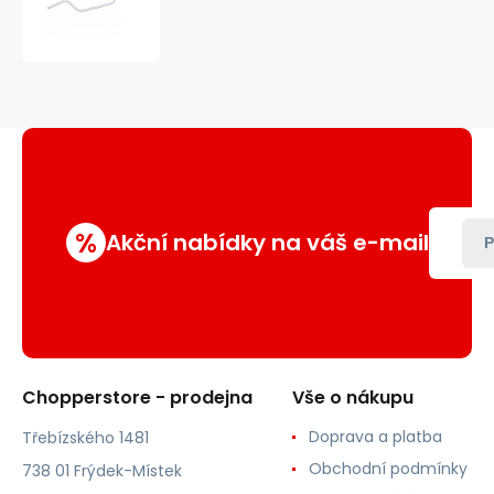
Cruiser
%
Akční nabídky na váš e-mail
P
Chopperstore - prodejna
Vše o nákupu
Doprava a platba
Třebízského 1481
Obchodní podmínky
738 01 Frýdek-Místek