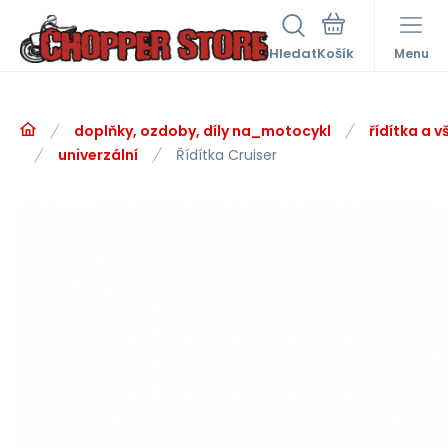
Hledat
Menu
doplňky, ozdoby, díly na_motocykl
řídítka a v
univerzální
Řídítka Cruiser