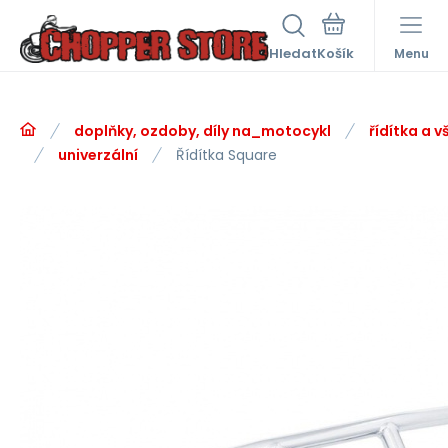
Hledat
Menu
doplňky, ozdoby, díly na_motocykl
řídítka a v
univerzální
Řídítka Square