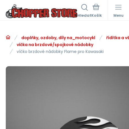
Hledat
Menu
doplňky, ozdoby, díly na_motocykl
řídítka a v
víčka na brzdové/spojkové nádobky
víčko brzdové nádobky Flame pro Kawasaki