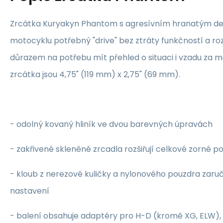
Zrcátka Kuryakyn Phantom s agresívním hranatým de
motocyklu potřebný "drive" bez ztráty funkčností a ro
důrazem na potřebu mít přehled o situaci i vzadu za
zrcátka jsou 4,75" (119 mm) x 2,75" (69 mm).
- odolný kovaný hliník ve dvou barevných úpravách
- zakřivené skleněné zrcadla rozšiřují celkové zorné po
- kloub z nerezové kuličky a nylonového pouzdra zaru
nastavení
- balení obsahuje adaptéry pro H-D (kromě XG, ELW), 