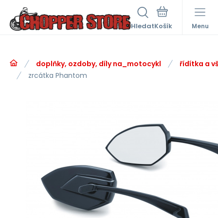
Hledat
Menu
doplňky, ozdoby, díly na_motocykl
řídítka a v
zrcátka Phantom