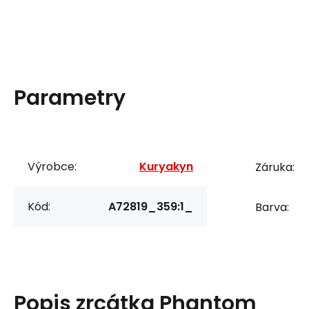
Parametry
Výrobce:
Kuryakyn
Záruka:
Kód:
A72819_359:1_
Barva:
Popis
zrcátka Phantom