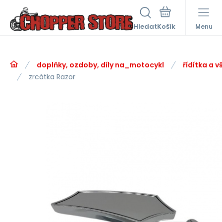
Hledat
Menu
doplňky, ozdoby, díly na_motocykl
řídítka a v
zrcátka Razor