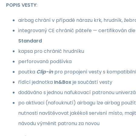
POPIS VESTY
:
airbag chrání v případě nárazu krk, hrudník, žebr
integrovaný CE chránič páteře — certifikován d
Standard
kapsa pro chránič hrudníku
perforovaná podšívka
poutka
Clip-in
pro propojení vesty s kompatibil
řídící jednotka
In&Box
je součástí vesty
dodáváno s jednou nafukovací patronou univerzál
po aktivaci (nafouknutí) airbagu lze airbag použ
nutnosti navštěvovat jakékoli servisní místo, maji
návodu výměnit patronu za novou