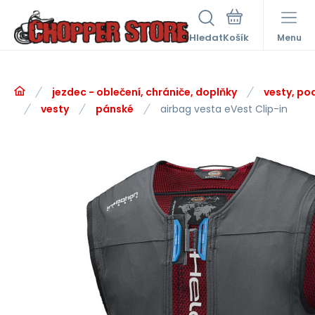
Hledat
Menu
jezdec - oblečení, chrániče, doplňky
vesty, po
vesty
pánské
airbag vesta eVest Clip-in