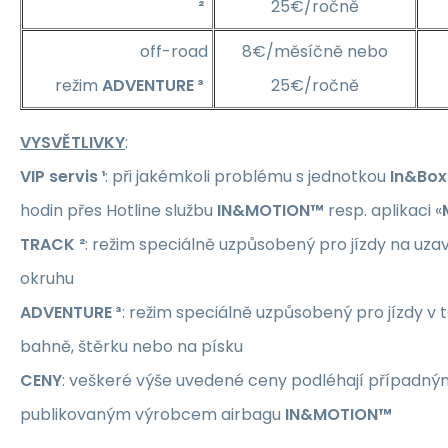
²
25€/ročně
off-road
8€/měsíčně nebo
režim
ADVENTURE ³
25€/ročně
VYSVĚTLIVKY
:
VIP servis ¹
: při jakémkoli problému s jednotkou
In&Box
hodin přes Hotline službu
IN&MOTION™
resp. aplikaci «
TRACK ²
: režim speciálně uzpůsobený pro jízdy na u
okruhu
ADVENTURE ³
: režim speciálně uzpůsobený pro jízdy v t
bahně, štěrku nebo na písku
CENY
: veškeré výše uvedené ceny podléhají případ
publikovaným výrobcem airbagu
IN&MOTION™