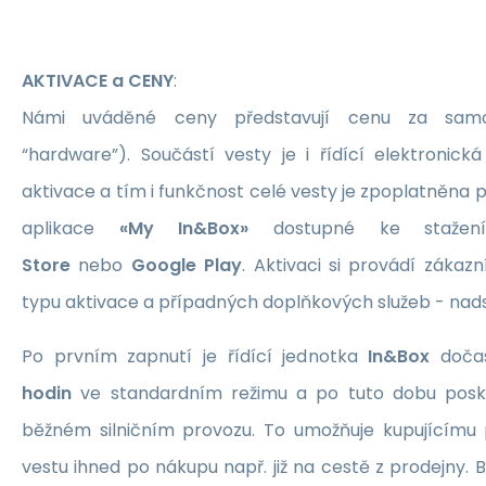
AKTIVACE a CENY
:
Námi uváděné ceny představují cenu za samo
“hardware”). Součástí vesty je i řídící elektronic
aktivace a tím i funkčnost celé vesty je zpoplatněna 
aplikace
«My In&Box»
dostupné ke staže
Store
nebo
Google Play
. Aktivaci si provádí zákaz
typu aktivace a případných doplňkových služeb - nad
Po prvním zapnutí je řídící jednotka
In&Box
dočas
hodin
ve standardním režimu a po tuto dobu posk
běžném silničním provozu. To umožňuje kupujícímu 
vestu ihned po nákupu např. již na cestě z prodejny. 