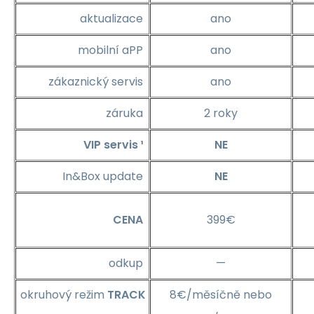
aktualizace
ano
mobilní aPP
ano
zákaznický servis
ano
záruka
2 roky
VIP servis ¹
NE
In&Box update
NE
CENA
399€
odkup
—
okruhový režim
TRACK
8€/měsíčně nebo