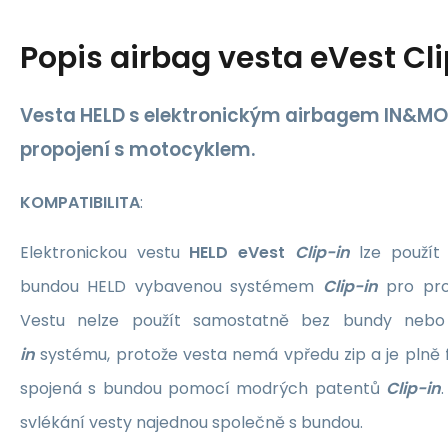
Popis
airbag vesta eVest Cl
Vesta
HELD
s elektronickým airbagem
IN&MO
propojení s motocyklem.
KOMPATIBILITA
:
Elektronickou vestu
HELD eVest
Clip-in
lze použít 
bundou HELD vybavenou systémem
Clip-in
pro pro
Vestu nelze použít samostatně bez bundy ne
in
systému, protože vesta nemá vpředu zip a je plně 
spojená s bundou pomocí modrých patentů
Clip-in
svlékání vesty najednou společně s bundou.