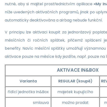
nutné, aby si majitel prostřednictvím aplikace
«My In
níže uvedených aktivačních programů, jinak po uplyn
automaticky deaktivována a airbag nebude funkční.
V principu lze aktivaci koupit za jednorázový popla
měsíčních či ročních splátek, přičemž splácení j
benefity. Navíc měsíční splátky umožňují významnou 
aktivace pouze na měsíce kdy jezdíte, např. pouze na l
AKTIVACE IN&BOX
Varianta
REGULAR (koupě)
RE
řídící jednotka In&Box
majetek kupujícího
smlouva
možno prodat
m