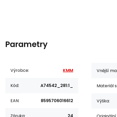
Parametry
Výrobce:
KMM
Vnější mat
Kód:
A74542_281:1_
Materiál s
EAN:
8595706016612
Výška:
Záruka:
24
Originální