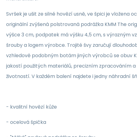
Svršek je ušit ze silné hovězí usně, ve špici je vložena 
originální zvýšená polstrovaná podrážka KMM The orig
výšce 3 cm, podpatek má výšku 4,5 cm, s výrazným v
šrouby a logem výrobce. Trojité švy zaručují dlouhodo
vzhledově podobným botám jiných výrobců se obuv 
jakostí použitých materiálů, precizním zpracováním 
životností. V každém balení najdete i jedny náhradní š
- kvalitní hovězí kůže
- ocelová špička