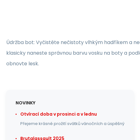
Údržba bot: Vyčistěte nečistoty vlhkým hadříkem a n
klasicky naneste správnou barvu vosku na boty a pod
obnovte lesk.
NOVINKY
Otvírací doba v prosinci a v lednu
Přejeme krásné prožití svátků vánočních a úspěšný
Brutalassault 2025