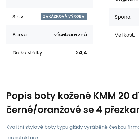
Stav:
Spona:
ZAKÁZKOVÁ VÝROBA
Barva:
vícebarevná
Velikost:
Délka stélky:
24,4
Popis
boty kožené KMM 20 d
černé/oranžové se 4 přezk
Kvalitní stylové boty typu glády vyráběné českou firm
manufaktuře.