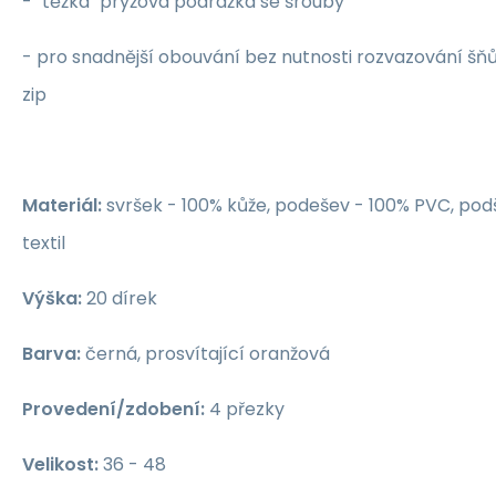
- "těžká" pryžová podrážka se šrouby
- pro snadnější obouvání bez nutnosti rozvazování šňůr
zip
Materiál:
svršek - 100% kůže, podešev - 100% PVC, pod
textil
Výška:
20 dírek
Barva:
černá, prosvítající oranžová
Provedení/zdobení:
4 přezky
Velikost:
36 - 48