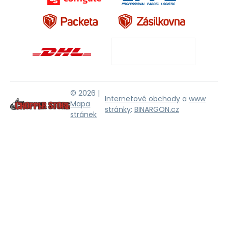
© 2026 |
Internetové obchody
a
www
Mapa
stránky
:
BINARGON.cz
stránek