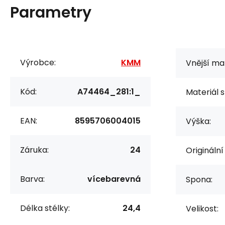
Parametry
Výrobce:
KMM
Vnější mat
Kód:
A74464_281:1_
Materiál s
EAN:
8595706004015
Výška:
Záruka:
24
Originální
Barva:
vícebarevná
Spona:
Délka stélky:
24,4
Velikost: