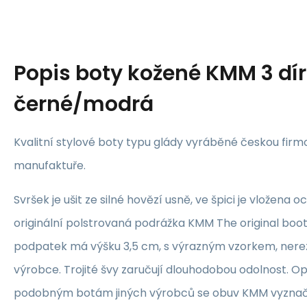
Popis
boty kožené KMM 3 dí
černé/modrá
Kvalitní stylové boty typu glády vyráběné českou firm
manufaktuře.
Svršek je ušit ze silné hovězí usně, ve špici je vložena 
originální polstrovaná podrážka KMM The original boot
podpatek má výšku 3,5 cm, s výrazným vzorkem, nere
výrobce. Trojité švy zaručují dlouhodobou odolnost. O
podobným botám jiných výrobců se obuv KMM vyznaču