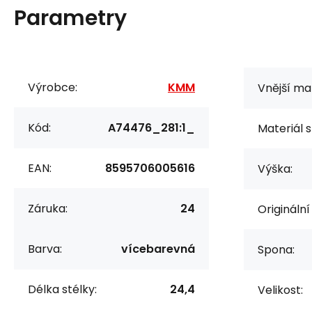
Parametry
Výrobce:
KMM
Vnější mat
Kód:
A74476_281:1_
Materiál s
EAN:
8595706005616
Výška:
Záruka:
24
Originální
Barva:
vícebarevná
Spona:
Délka stélky:
24,4
Velikost: