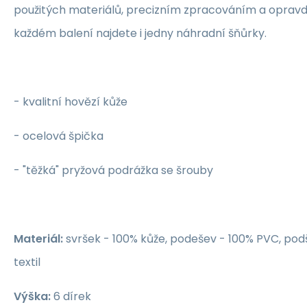
použitých materiálů, precizním zpracováním a opravdu
každém balení najdete i jedny náhradní šňůrky.
- kvalitní hovězí kůže
- ocelová špička
- "těžká" pryžová podrážka se šrouby
Materiál:
svršek - 100% kůže, podešev - 100% PVC, pod
textil
Výška:
6 dírek