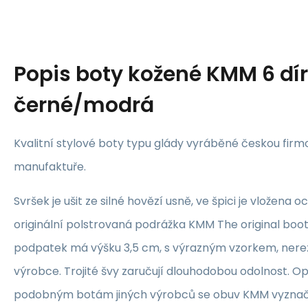
Popis
boty kožené KMM 6 dí
černé/modrá
Kvalitní stylové boty typu glády vyráběné českou firm
manufaktuře.
Svršek je ušit ze silné hovězí usně, ve špici je vložena 
originální polstrovaná podrážka KMM The original boot
podpatek má výšku 3,5 cm, s výrazným vzorkem, nere
výrobce. Trojité švy zaručují dlouhodobou odolnost. O
podobným botám jiných výrobců se obuv KMM vyznaču