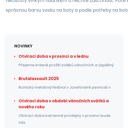
nečistoty vlhkým hadříkem a nechte zaschnout. Poté 
správnou barvu vosku na boty a podle potřeby na bot
NOVINKY
Otvírací doba v prosinci a v lednu
Přejeme krásné prožití svátků vánočních a úspěšný
Brutalassault 2025
Ikonický metalový festival v Josefovské pevnosti v
Otvírací doba v období vánočních svátků a
nového roku
Otvírací doba kamenné prodejny v prosinci bude
nás