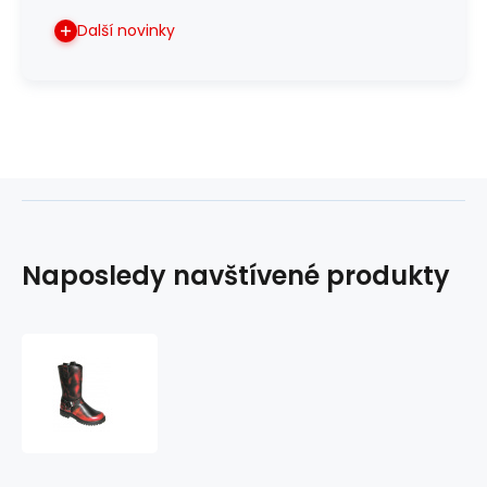
Další novinky
Naposledy navštívené produkty
boty
kožené
KMM
moto
černé/
červená