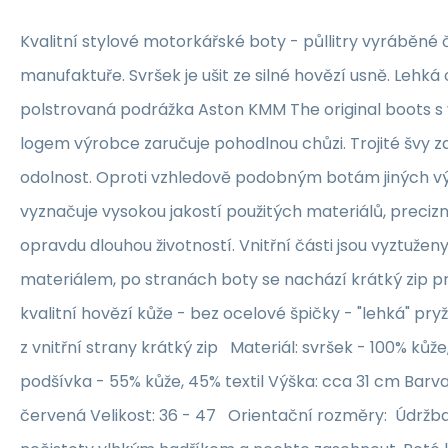
Kvalitní stylové motorkářské boty - půllitry vyráběné 
manufaktuře. Svršek je ušit ze silné hovězí usně. Lehká 
polstrovaná podrážka Aston KMM The original boots 
logem výrobce zaručuje pohodlnou chůzi. Trojité švy 
odolnost. Oproti vzhledově podobným botám jiných 
vyznačuje vysokou jakostí použitých materiálů, preci
opravdu dlouhou životností. Vnitřní části jsou vyztuže
materiálem, po stranách boty se nachází krátký zip p
kvalitní hovězí kůže - bez ocelové špičky - "lehká" p
z vnitřní strany krátký zip Materiál: svršek - 100% kůž
podšívka - 55% kůže, 45% textil Výška: cca 31 cm Barva:
červená Velikost: 36 - 47 Orientační rozměry: Údržba