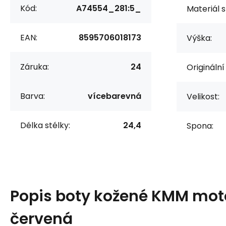
Kód:
A74554_281:5_
Materiál s
EAN:
8595706018173
Výška:
Záruka:
24
Originální
Barva:
vícebarevná
Velikost:
Délka stélky:
24,4
Spona:
Popis
boty kožené KMM mot
červená