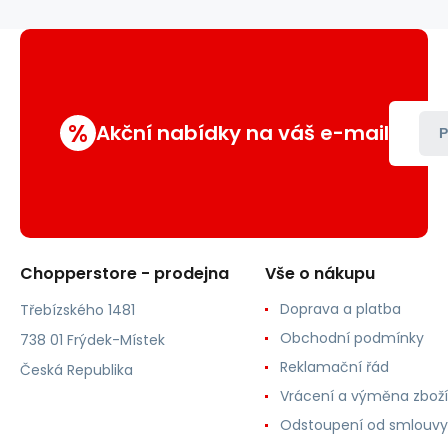
%
Akční nabídky na váš e-mail
P
Chopperstore - prodejna
Vše o nákupu
Doprava a platba
Třebízského 1481
Obchodní podmínky
738 01 Frýdek-Místek
Reklamační řád
Česká Republika
Vrácení a výměna zboží
Odstoupení od smlouvy