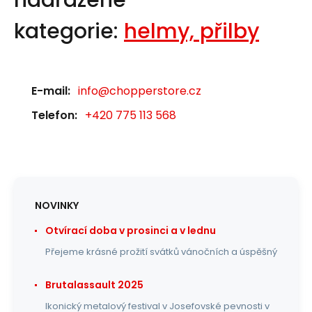
nadřazené
kategorie:
helmy, přilby
E-mail:
info@chopperstore.cz
Telefon:
+420 775 113 568
NOVINKY
Otvírací doba v prosinci a v lednu
Přejeme krásné prožití svátků vánočních a úspěšný
Brutalassault 2025
Ikonický metalový festival v Josefovské pevnosti v