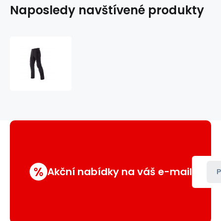
Naposledy navštívené produkty
Kevlarové
jeans
Dainese
Yamato
EVO
COT
2C
%
Akční nabídky na váš e-mail
P