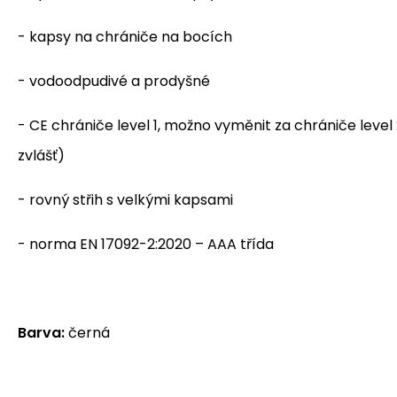
- kapsy na chrániče na bocích
- vodoodpudivé a prodyšné
- CE chrániče level 1, možno vyměnit za chrániče level
zvlášť)
- rovný střih s velkými kapsami
- norma EN 17092-2:2020 – AAA třída
Barva:
černá