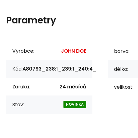
Parametry
Výrobce:
JOHN DOE
barva:
Kód:
A80793_238:1_239:1_240:4_
délka:
Záruka:
24 měsíců
velikost:
Stav:
NOVINKA