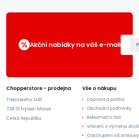
%
Akční nabídky na váš e-mail
P
Chopperstore - prodejna
Vše o nákupu
Doprava a platba
Třebízského 1481
Obchodní podmínky
738 01 Frýdek-Místek
Reklamační řád
Česká Republika
Vrácení a výměna zboží
Odstoupení od smlouvy