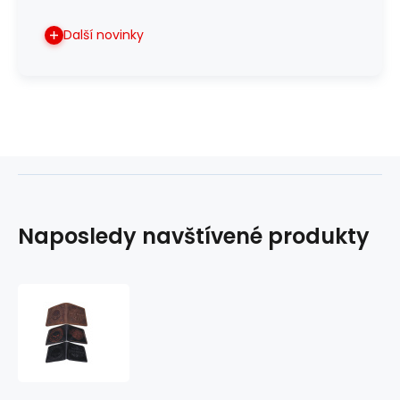
Další novinky
Naposledy navštívené produkty
Kožená
peněženka
Harley
Davidson
01