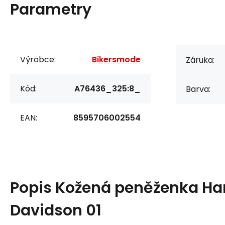
Parametry
Výrobce:
Bikersmode
Záruka:
Kód:
A76436_325:8_
Barva:
EAN:
8595706002554
Popis
Kožená peněženka Ha
Davidson 01